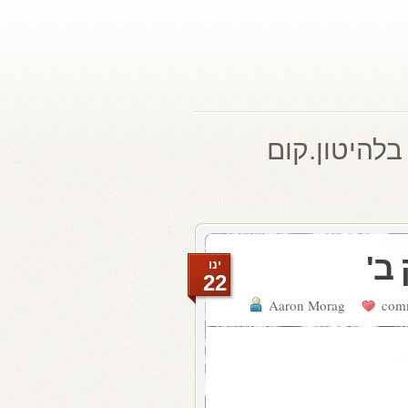
בלהיטון.קום
ב'
ינו
22
Aaron Morag