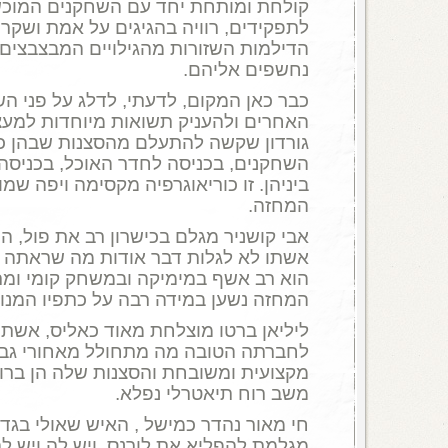
קולחת ומותחת יחד עם השחקנים המוכש
לתפקידים, רוויה בהגיגים על אמת ושקר ב
הדילמות השזורות מהגילויים המבצבצים
נחשפים אליהם.
כבר כאן המקום, לדעתי, לדלג על פני הש
האחרים ולהעניק תשואות מיוחדות למעצ
גורדון שקשה להתעלם מהסצנות שבהן כ
השחקנים, בכניסה לחדר האוכל, בכניסה 
ביניהן. זו כוריאוגרפיה מקסימה ויפה שמ
המחזה.
אבי קושניר מגלם בכישרון רב את פול, 
אשתו לא לגלות דבר אודות מה שראתה ו
הוא רב אשף במימיקה ובמשחק קומי ומרג
המחזה נשען במידה רבה על כתפיו המנוס
ליליאן ברטו מוצלחת מאוד כאליס, אשתו
לחברתה הטובה מה מתחולל מאחורי גבה.
מקצועית ומשובחת והסצנות שלה הן ברור
משב רוח תיאטרלי נפלא.
חי מאור נהדר כמישל , האיש שאולי בגד 
מגלמת להפליא את לורנס, ויש לה ויש ל