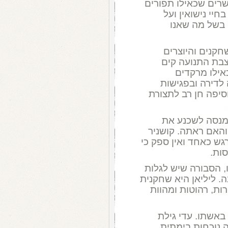
רים שכאילו תפורים
חיי נישואין ועל
 בשל מה שאנו
חקנים והיוצרים
בת התנועה קים
אילו מרקדים
לדירה ובפגישות
וסיפה חן רב לתצורת
המנסה לשכנע את
האם ראתה. קושניר
ש כאחד ואין ספק כי
ות.
, הסבורה שיש לגלות
 ליליאן היא שחקנית
ות, רהוטות ומהוות
באשתו. עדי גילת
ה נוכחות בימתית