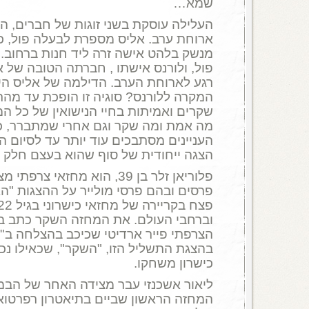
שמא…
העלילה עוסקת בשני זוגות של חברים, ה
ארוחת ערב. אליס מספרת לבעלה פול, כ
מנשק בלהט אישה זרה ליד חנות ברחוב. 
פול, ולורנס אישתו , חברתה הטובה של אל
רגע לארוחת הערב. הדילמה של אליס ה
המקרה ללורנס? סוגיה זו הופכת עד מהר
שקרים ואמיתות בחיי הנישואין של כל המע
מה אמת ומה שקר וגם אחרי שמתברר, כי
העניינים מסתבכים עוד יותר עד לסיום ה
הצגה ייחודית של סוף שהוא בעצם חלק
פלוריאן זלר בן 39, הוא מחזאי 
פרסים ובהם פרסי מולייר על ההצגות "ה
הצרפתי פייר ארדיטי שכיכב בהצלחה ב"ה
בהצגת התשליל הזו, "השקר", שכאילו נכ
כישרון משחקו.
ליאור אשכנזי עבר מצידה האחר של הבמה
המחזה הראשון שביים בתיאטרון רפרטואר