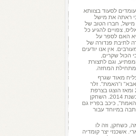
עומדים לסעוד בצוותא
י ראתה את מישל
מישל, חברו הטוב של
יס, צפויים להגיע כל
יא האם לספר על
ה לתיבת פנדורה של
ורבים. אין אנו יודעים
 הכול שקרים,
מפתיע, וגם לתצורת
 מתחילת המחזה.
צרפתי מצליח מאוד שגרף
אבא" ו"האמת". זלר
פצח בקריירה של מחזאי כישרוני בגיל 22 ומאז הוצגו בצרפת
וברחבי העולם. את המחזה השקר כתב בשנת 2014. השחקן
אמת", כיכב בפריז גם
תבה במיוחד עבור
, כשחקן, וזה לו
י. אשכנזי יצר קומדיה