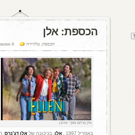
הכספת: אלן
הכספת
,
טלוויזיה
0 comments
אלן (צילום מסך: יוטיוב)
באפריל 1997 ,
אלן
, בכיכובה של
אלן דג'נרס
, 