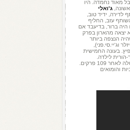
ל מאוד נחמדה. היו
אשונה,
ג'ואלי
 לדירה, ידיד טוב,
שותף עזב, החליף
 היה ברור, בדיעבד אם
א יצאה מהארון בפרק
נה הרביעית, באפריל 1997 , שהיה הנצפה ביותר
 וג'יי.סי.פני),
יץ. בעונה החמישית
-הורית לילדה.
החמישית, גם היתה האחרונה. "אלן" בוטלה לאחר 109 פרקים.
ות והומואים