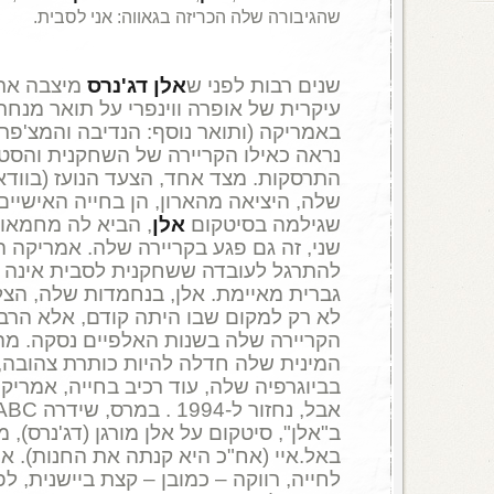
שהגיבורה שלה הכריזה בגאווה: אני לסבית.
שנים רבות לפני ש
אלן דג'נרס
מיצבה את
עיקרית של אופרה ווינפרי על תואר מנח
באמריקה (ותואר נוסף: הנדיבה והמצ'פרת
נראה כאילו הקריירה של השחקנית והסט
שלה, היציאה מהארון, הן בחייה האישיי
שגילמה בסיטקום
אלן
, הביא לה מחמאות
שני, זה גם פגע בקריירה שלה. אמריקה ה
להתרגל לעובדה ששחקנית לסבית אינה חי
גברית מאיימת. אלן, בנחמדות שלה, הצ
לא רק למקום שבו היתה קודם, אלא הרב
הקריירה שלה בשנות האלפיים נסקה. מ
המינית שלה חדלה להיות כותרת צהובה,
בביוגרפיה שלה, עוד רכיב בחייה, אמריק
ב"אלן", סיטקום על אלן מורגן (דג'נרס),
לחייה, רווקה – כמובן – קצת ביישנית, 