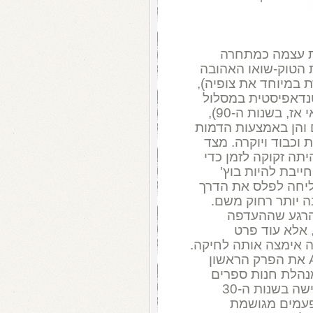
 עצמה כמתחרה
ת הטוק-שואו האהובה
 במיוחד את צופיה),
נדאפיסטית במסלול
התרסקות. מצד אחד, הצעד הנועז (בוודאי אז, בשנות ה-90),
ם והן באמצעות הדמות
 וכבוד ויוקרה. מצד
יתה זקוקה לזמן כדי
יבת להיות בוץ'
ליחה לפלס את הדרך
ה יותר רחוק משם.
הרגע שההעדפה
 אלא עוד פרט
ה אימצה אותה לחיקה.
אבל, נחזור ל-1994 . במרס, שידרה ABC את הפרק הראשון
 מנהלת חנות ספרים
באל.איי (אח"כ היא קנתה את החנות). אישה בשנות ה-30
לפעמים מגושמת