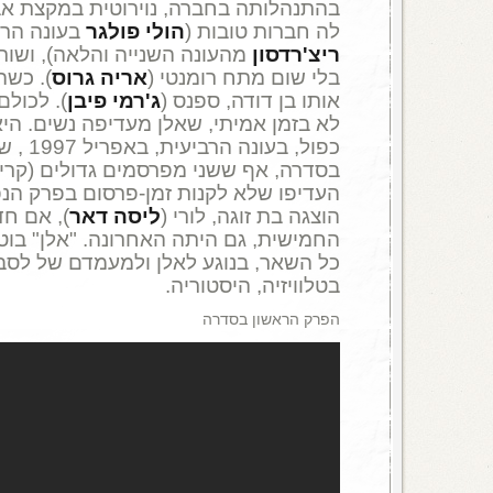
בהתנהלותה בחברה, נוירוטית במקצת אב
לה חברות טובות (
הולי פולגר
בעונה הר
ריצ'רדסון
מהעונה השנייה והלאה), ושותף
בלי שום מתח רומנטי (
אריה גרוס
). כשה
אותו בן דודה, ספנס (
ג'רמי פיבן
). לכולם
לא בזמן אמיתי, שאלן מעדיפה נשים. הי
כפול, בעו
בסדרה, אף ששני מפרסמים גדולים (קרייזלר
העדיפו שלא לקנות זמן-פרסום בפרק הנפ
הוצגה בת זוגה, לורי (
ליסה דאר
), אם חד
כל השאר, בנוגע לאלן ולמעמדם של לסבי
בטלוויזיה, היסטוריה.
הפרק הראשון בסדרה