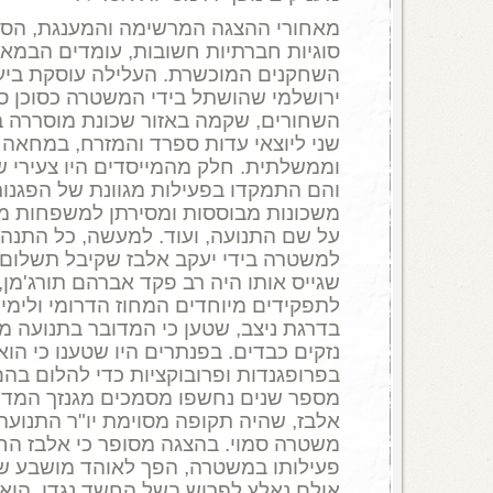
מאחורי ההצגה המרשימה והמענגת, הסו
סוגיות חברתיות חשובות, עומדים הבמאי
השחקנים המוכשרת. העלילה עוסקת ביעק
ירושלמי שהושתל בידי המשטרה כסוכן ס
השחורים, שקמה באזור שכונת מוסררה ביר
שני ליוצאי עדות ספרד והמזרח, במחאה
וממשלתית. חלק מהמייסדים היו צעירי שו
והם התמקדו בפעילות מגוונת של הפגנות
משכונות מבוססות ומסירתן למשפחות מצו
על שם התנועה, ועוד. למעשה, כל התנה
למשטרה בידי יעקב אלבז שקיבל תשלום ע
שגייס אותו היה רב פקד אברהם תורג'מן,
לתפקידים מיוחדים המחוז הדרומי ולימי
בדרגת ניצב, שטען כי המדובר בתנועה מ
נזקים כבדים. בפנתרים היו שטענו כי הוא 
בפרופגנדות ופרובוקציות כדי להלום בהם
מספר שנים נחשפו מסמכים מגנזך המדינה
אלבז, שהיה תקופה מסוימת יו"ר התנועה,
משטרה סמוי. בהצגה מסופר כי אלבז הח
פעילותו במשטרה, הפך לאוהד מושבע של
אולם נאלץ לפרוש בשל החשד נגדו. הוא ה