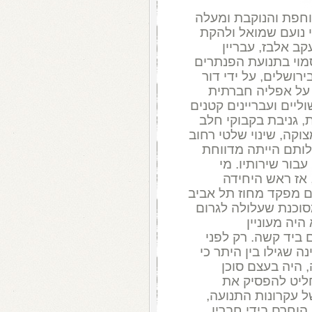
חפת והנוקבת ומעלה
 נועם שמואל ולהקת
ב אלבז, עבריין
מוי בתנועת הפנתרים
ושלים, על ידי דור
 על אפליה חברתית
ליים ועבריינים קטנים
, גניבת בקבוקי חלב
קה, שינוי שלטי רחוב
לותם הייתה מדווחת
בור שירותיו. מי
 אז ראש היחידה
ם מפקד מחוז תל אביב
סוכנת שעלולה לגרום
היה מעוניין
 ביד קשה. רק לפני
 שגילו בין היתר כי
 היה בעצם סוכן
ליט להפסיק את
 עקרונות התנועה,
וחרם בידי חבריו,