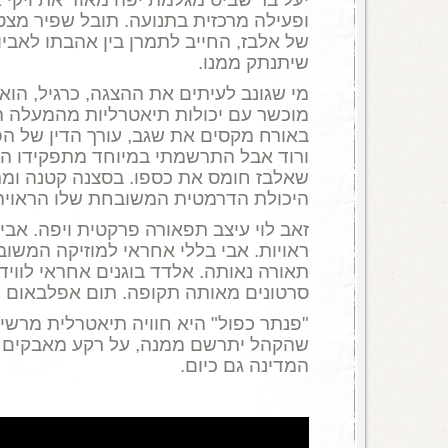
ופעילה מרכזית בתנועה. תובל שפיר מצטיי
של אלבז, החייב לתמרן בין אהבתו לאביו,
שיתנתק ממנו.
מי שגונב לעיתים את ההצגה, כרגיל, הוא א
מוכשר עם יכולות תיאטרליות מהמעלה הר
באורח מקסים את שגב, עורך הדין של הפ
ורוד אבל התרשמתי במיוחד מתפקידו הנו
שאלבז חומס את כספו. בסצנה קטנה ומרג
היכולת הדרמטית המשובחת שלו הראויה
זאב לוי עיצב תפאורה פרקטית ויפה. אב
ראויות. אבי בללי אחראי למוזיקה המשובחת
תאורה נאותה. אלדד בוגנים אחראי לוויד
סרטונים מאותה תקופה. תום אפלבאום ע
"פנתר כפול" היא חוויה תיאטרלית מרשי
שהקהל יתרשם ממנה, על רקע מאבקים צ
המדינה גם כיום.