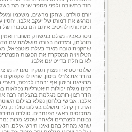
חזר בתשובה ולפני מספר שנים מת בשל 
יורם טולדנו, שחקן מרשים, משכמו ומעל
ומרגש את דמותו של יעקב אלבז. יחסיו ע
וניסיונותיו להיטיב איתם הם בטבורו של 
ניסו כאביה מגלם במשחק משובח ואמין 
תורג'מן, ומזדהה בצורה מושלמת עם הדמו
שחקנית טובה מאוד בעלת פוטנציאל, מ
הטלוויזיה המסקרת את הפגנות הפנתרים
לא בוחלת בדייט עם אלבז.
שלומי טפיארו מצוין תפקיד סעדיה מרציא
נהדר את צ'רלי ביטון, שהיו לו פקפוקים ו
מרציאנו וביטון אף נבחרו לכנסת, בשתי 
דנינו מגלה יכולות תיאטרליות נפלאות בת
הדר רצון-רותם מגלמת בהצלחה רבה את 
אלבז. אבישי בלחסן נפלא בגילום השוטר 
ואח. דן קיזלר מושלם בגילום טולדנו, מ
מתכנסים ראשי הפנתרים. טולדנו החירש
נבונות לפנתרים ולאחר שספג מכות נמר
שהוא מהתל בהם ואינו חירש-אילם, הוא 
יעל בר שביט מגלמת יפה מאוד את ויקי 