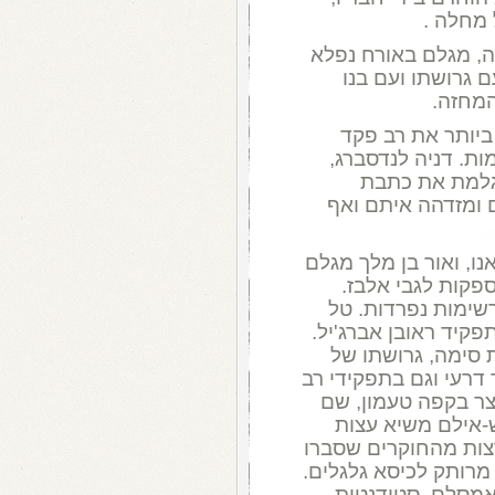
מחלה .
ה, מגלם באורח נפלא
ם גרושתו ועם בנו
המחזה.
ביותר את רב פקד
ת. דניה לנדסברג,
גלמת את כתבת
 ומזדהה איתם ואף
נו, ואור בן מלך מגלם
ספקות לגבי אלבז.
רשימות נפרדות. טל
פקיד ראובן אברג'יל.
סימה, גרושתו של
דרעי וגם בתפקידי רב
לצר בקפה טעמון, שם
-אילם משיא עצות
צות מהחוקרים שסברו
מרותק לכיסא גלגלים.
אמסלם, סטודנטית