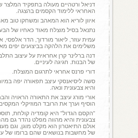
דניאל ורטהיים מעולה בתפקיד המלצר של
האחראי ללימוד הקסמים בהצגה.
איוון לוריא הוא המאהב ומשחקו טוב מאו
נתנאל בסיל מוצלח מאוד כאחיו של הבעל
עמית עוזר, ליאור מורדוך, הדר אלפסי, א
משלימים את הלהקה בביצועים יפים מאו
דנה ברלינר קרן אחראית על עיצוב התלב
של הבנות. חגיגה לעיניים.
דורי פרנס אחראי לתרגום המוצלח.
סשה ליסיאנסקי עיצב תפאורה יפה במיוח
והיא צבעונית ונאה.
אורי מורג עיצב את התאורה הראויה והבמ
הוסיף וערך את הרובד המוזיקלי המקסים
"הקסם הגדול" היא קומדיה קולחת, תוס
צבעונית והיא מהווה מפלט נהדר גם מהח
אולם התיאטרון הוא מקלט מוגן, וגם מענ
של מחשבות בנושאים שהם ברומו של עו