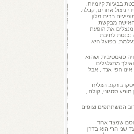
טת בבעיות קיומיות,
די ניצול אחרים, קבלת
מופיעים בבית מלון
 האישה מבקשת
מנצלים את הופעת
נכנסת לתיבת
עלמת. בפועל היא
ה סוגסטיבית ושהוא
אילך מתגלגלים
ינו הפי-אנד , אבל
קו בוזקוב הצליח
פע ססגוני, קולח ,
וב המשתתפים וצופים
קוסם שמצד אחד
 שני הרי הוא בדרן