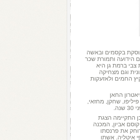
עוסקת בקסמים ובאשה
 הידועה ותמורת שכר
 צבי ברמת גן היא
נית וגם מצחיקה
ץ החמים ולאזעקות
אטרון החאן
יליפו, שחקן, מחזאי,
ה.
שנה לאחר מכן התקיימה הצגת
קוסם אביון, המכנה
וחק את פרנסתו
י איטליה. אשתו