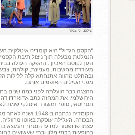
צילום: יוסי צבקר
"הקסם הגדול" היא קומדיה איטלקית ה
הנמלטת מבעלה תוך ניצול תיבת הקסמים
הגון לקוסם האביון . ההפקה העולה בבית
מעוררת מחשבות, מעניינת, קולחת, צבעו
ובהחלט מהווה אתנחתא קלה ללילות הקי
מפני הטילים האופפים אותנו.
ההצגה כבר הועלתה לפני כמה שנים בתי
הירושלמי. את המחזה כתב אדוארדו דה פ
תסריטאי, סופר ומשורר איטלקי שמת לפני 30 שנ
הקומדיה נכתבה ב-1948 ו
הבכורה. העלילה עוסקת באוטו מרווליה, 
עצמו פרופסור למדעי הנסתר והמוצא בד
בהופעות בבתי מלון ובתי שעשועים בחופ