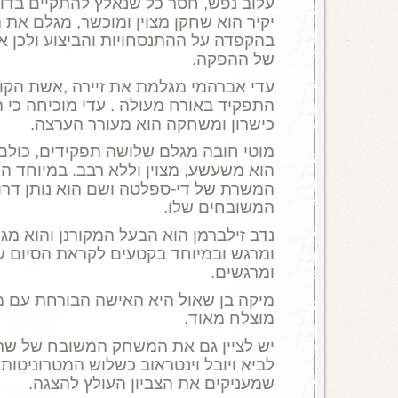
עלוב נפש, חסר כל שנאלץ להתקיים בדוחק
יקיר הוא שחקן מצוין ומוכשר, מגלם את
בהקפדה על ההתנסחויות והביצוע ולכן א
של ההפקה.
עדי אברהמי מגלמת את זיירה ,אשת הקו
התפקיד באורח מעולה . עדי מוכיחה כי 
כישרון ומשחקה הוא מעורר הערצה.
מוטי חובה מגלם שלושה תפקידים, כולם
הוא משעשע, מצוין וללא רבב. במיוחד ה
המשרת של די-ספלטה ושם הוא נותן דרור
המשובחים שלו.
נדב זילברמן הוא הבעל המקורנן והוא מ
ומרגש ובמיוחד בקטעים לקראת הסיום 
ומרגשים.
מיקה בן שאול היא האישה הבורחת עם
מוצלח מאוד.
יש לציין גם את המשחק המשובח של שרון 
לביא ויובל וינטראוב כשלוש המטרוניטו
שמעניקים את הצביון העולץ להצגה.