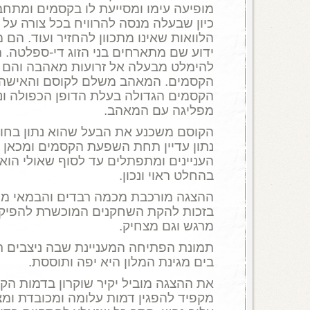
מופיעה עימו ומסייעת לו בקסמים ומתחב
כיון שבעלה מנסה להרוויח בכל צורה על י
הלוואות שאינו מתכוון להחזיר ועוד. הם 
ידוע שם מתארחים בני הזוג די-ספלטה.
להימלט מבעלה אל זרועות מאהבה והם 
הקסמים. המאהב משלם לקוסם והאישה 
הקסמים הגדולה בעלת הדופן הכפולה ונ
מפליגה עם המאהב.
הקוסם משכנע את הבעל שהוא נתון בחווי
נתון עדיין תחת השפעת הקסמים ומכאן ו
העניינים ומתפתלים עד לסוף שאולי הוא א
בהחלט ראוי ונכון.
ההצגה מורכבת מכמה רבדים והבמאי מיט
בזכות להקת השחקנים המוכשרת להפיק מו
מרגש וגם מצחיק.
תמונת הפתיחה המעניינת שבה ניצבים ר
בים מגינת המלון היא יפה ותוססת.
את ההצגה מוביל יקיר שוקרון בדמות ה
מקפיד להפגין דמות עלומה ומכובדת ומצד