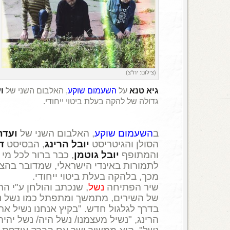
(צילום: יח"צ)
גיא טנא
על
השעמום שוקע
, האלבום השני של
ו
גדולה של להקה בעלת ביטוי ייחודי.
ב
השעמום שוקע
, האלבום השני של
ועדת
הסולן והגיטריסט
יובל הרינג
, הבסיסט
ד
והמתופף
יובל גוטמן
, כבר ברור לכל מי 
לתמורות באינדי הישראלי, שמדובר בהצ
מכך, בלהקה בעלת ביטוי ייחודי.
שיר הפתיחה
נשל
, שנכתב והולחן ע"י הר
של השירים, מתמשך ומתפתל כמו נשל נ
בדרך לגלגול חדש. "בקיץ אנחנו נשיל את
הרינג, "נשיל מעצמנו/ נשל היה/ נשל יהיה