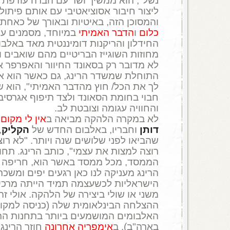
נשל", הוא ממשיך ושר עם הברה עודפת ב
ליצור חיבור אסוציאטיבי עם אותם פיתול
והמסוכן הזה, באיטיות ובאורך של כאח
כלום
ו
הדבר האמיתי
במיוחד, מסמנים ע
החידלון והריקנות דומיננטית מאד באלבו
מחוזות השוגייז הבריטיים מהם שואבים וי
לא מדובר רק בסאונד החיוור והאפרפר 
התוחלת שמשדר הרינג, גם כאשר הוא אוה
לך את הכל/ חוץ מהדבר האמיתי", הוא ש
חבוי בחומת הסאונד ולצד תיפוף אגרסיבי
והחוויה עגומה וצובטת לב.
לא במקרה הלהקה מביאה ב
אין לי מקום
מ
דותן
וחבריו, באלבום החדש של
הקליק
,
שהביאו לפני שלושים שנה ויותר. "לא רוצ
רוצה למצות את עצמי", כותב הרינג. תח
הממסד, מכל ממסד באשר הוא, חריפה וק
הרינג מעניקה לנו כאן רגעים יפים ומשכרי
הישראליות לכשעצמה תמיד הייתה מרכי
משני או שולי ביצירה של הלהקה. אולי ז
האלבומים המושמעים ביותר בתחנות הרדי
בארה"ב). ב
אימפריה אחרונה
חוזר הרינג