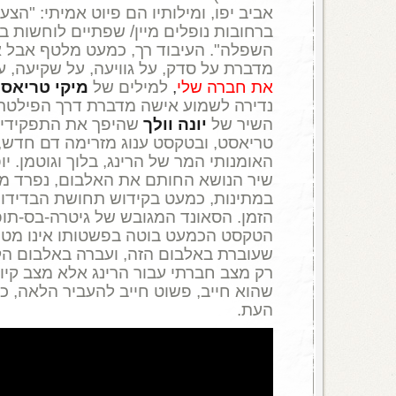
אביב יפו, ומילותיו הם פיוט אמיתי: "הצע
ברחובות נופלים מיין/ שפתיים לוחשות ב
השפלה". העיבוד רך, כמעט מלטף אבל א
מדברת על סדק, על גוויעה, על שקיעה, ע
את חברה שלי
,
למילים של
מיקי טריאס
נדירה לשמוע אישה מדברת דרך הפילטר
השיר של
יונה וולך
שהיפך את התפקידים
טריאסט, ובטקסט ענוג מזרימה דם חדש, 
האומנותי המר של הרינג, בלוך וגוטמן. יו
שיר הנושא החותם את האלבום, נפרד מ
במתינות, כמעט בקידוש תחושת הבדידות
הזמן. הסאונד המגובש של גיטרה-בס-תופי
הטקסט הכמעט בוטה בפשטותו אינו מ
שעוברת באלבום הזה, ועברה באלבום הק
רק מצב חברתי עבור הרינג אלא מצב קיומי
שהוא חייב, פשוט חייב להעביר הלאה, כ
העת.