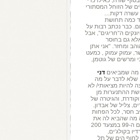
סוף שורה, כאילו כדי
ים של הזוחל המסתורי
ת עשרה דקות…
ד כמה תחושת
ם. כבר נכתב רבות על
ונקים ה"חריגים", אבל
אלא גם בחוסר
ב ומחזר. "אני אתן
ר, עמוק עמוק , כמעט
 ומרשים של גוטמן,
ה שמביאים
דני
 שלא לדבר על מה
ה להיות מציאותי/ לא
ושת ההתנערות מן
ודרת, והגיטרה של
ם, צליל של אבדון.
ב חסר, לכל הפחות
ה מה שהביא לה את
ההצלחה הבינלאומית שלה (כניסה למקום ה-99 במצעד 200
ו בקולג'ים,
 לחוף הים של תל