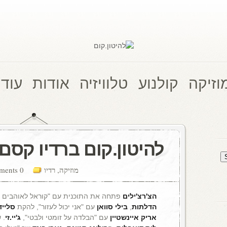
וזיקה
קולנוע
טלוויזיה
אודות
עוד 
להיטון.קום ברדיו קסם, 106 M
מוזיקה
,
רדיו
0 comments
הצ'רצ'ילים
פתחה את התוכנית עם "קוראל לאוהבים 
הדלתות
,
בילי סוואן
עם "אני יכול לעזור", להקת
סלייד
אריק איינשטיין
עם "הבלדה על זומטי ולבטי",
ג'יי.זי
. 