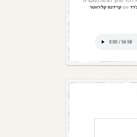
ל דלת" מתוך הגרסה המקורית
'רד
וגם
קרידנס קלירווטר