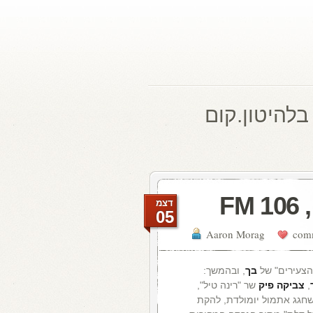
בלהיטון.קום
F
דצמ
05
Aaron Morag
הצעירים" של
בך
, ובהמשך:
,
צביקה פיק
שר "רינה טיל",
שחגג אתמול יומולדת, להקת