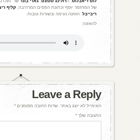
לוס דיאבלוס
, ה
רולינג סטונס
,
גארי בונד
שר "נעלו כ
של המחזמר יוסף וכתונת הפסים המרהיבה,
קליף ריצ
ריבייבל
. האזנה נעימה ובשורות טובות.
להאזנה:
Leave a Reply
האימייל לא יוצג באתר.
שדות החובה מסומנים
*
התגובה שלך
*