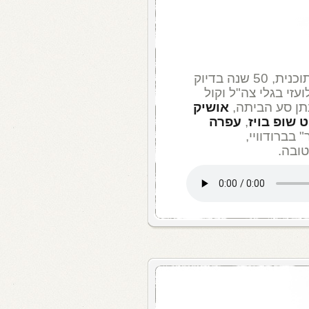
פתחה את התוכנית, 50 שנה בדיוק
זי בגלי צה"ל וקול
נתן סע הביתה,
אושיק
 שופ בויז
,
עפרה
בברודוויי,
טובה.