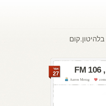
בלהיטון.קום
F
אפר
27
Aaron Morag