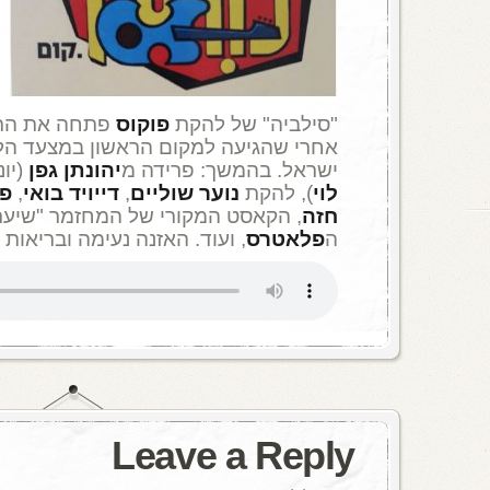
"סילביה" של להקת
פוקוס
אחרי שהגיעה למקום הראשון במצעד הלוע
ישראל. בהמשך: פרידה מ
יהונתן גפן
(יו
לוי
), להקת
נוער שוליים
,
דייויד בואי
,
פט
חזה
, הקאסט המקורי של המחזמר "שיער" 
ה
פלאטרס
, ועוד. האזנה נעימה ובריאות 
Leave a Reply