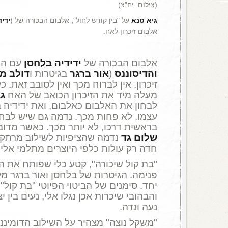
(צילום: יח"צ)
גיא טנא
על "בין קודש לחול", אלבום הבכורה של (
ידיד
אלבום זיכרון לאח.
אלבום הבכורה של
ידידיה בלחסן
עם הה
והדיסוננס
(
אור ברגר
בגיטרות ו
דולב מ
זיכרון. אין לברוח מכך ואין לסובב זאת. 
מעלה מיד את הזיכרון הכואב של האח
ג
לבחון את האלבום כאלבום, ואת ידידיה 
עצמו, לא פחות מכך. נדמה גם שיש לבחו
בראשית דרכו, לא יותר מכך. כאשר מדו
שלום גד
נדמה שהציפיות לשילוב מרתק ב
חדה רק עולות כלפי היוצרים מתלמי אליה
"בת קול שיכורה", קטע כלי שפותח את ה
פנימה. הגיטרות של בלחסן ואור ברגר מ
יחד. סימנים של הביטוי הפיוטי "בת קול
והבהובי שיכרות אכן נגלו אלי, נעים בין 
נעה ונדה.
"משקל נוצה" מצהיר על השילוב הדומיננט