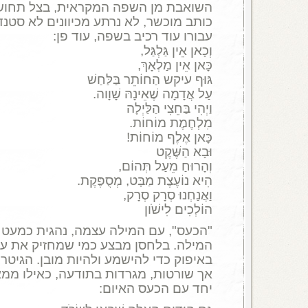
השואבת מן השפה המקראית, בצל תחוש
כותב מוכשר, לא נרתע מכיוונים לא סטנד
עבורו עוד רכיב בשפה, עוד פן:
וְכָאן אֵין גַּלְגַּל,
כָּאן אֵין מַלְאָךְ,
גּוּף עיקש הַחוֹתֵר בַּלַּחַשׁ
עַל אֲדָמָה שֶׁאֵינָהּ שָׁוָוה.
וַיְהִי בַּחֵצִי הַלַּיְלָה
מִלְחֶמֶת מוֹחוֹת.
כָּאן אֶלֶף מוֹחוֹת!
וּבָא הַשֶּׁקֶט
וְהָרוּחַ מֵעַל תְּהוֹם,
הִיא נוֹעֶצֶת מַבָּט, מְסֻפֶּקֶת.
וַאֲנַחְנוּ סְרָק סְרָק,
הוֹלְכִים לִישֹׁון
"הכעס", עם המילה עצמה, נהגית כמעט 
המילה. בלחסן מבצע כמי שמחזיק את עצ
באיפוק כדי להישמע ולהיות מובן. הגיטר
אך שורטות, מגרדות בתודעה, כאילו ממא
יחד עם הכעס האיום: