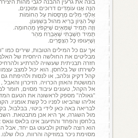
בונה את גרעין ההבנה לגבי מהות היצירה
הִנֵּה אָנוּ עוֹמְדִים דרוכים וּמוּכָנִים,
אַלְפֵי מִלִּים מְרֻסָּסוֹת עַל הַחוֹמוֹת
שֶׁל הִגָּיוֹן בָּרִיא מהול בְּשִׁגָּעוֹן.
וְזֶה תָּמִיד שֶׁמְּאַיֵּם שֶׁיִּקְפֹּץ מֵהַחומָה.
תָּמִיד חָשַׁבְתִּי שֶׁאֶבְרַח מַהֵר
וְשֶׁיָּעוּפוּ כָּל הַצִּפֳּרִים.
אך עם כל המילים הטובות, שירים כמו "ו
מבליטים את החולשה היחסית של האלבום:
חזרה תבניתית שעשויה להרתיע ולהרחיק 
לשירתו של בלחסן. הוא יכול למצב עצמו כ
קהל דקיק ונלהב, או לנסות ולהיפתח גם ס
המושטת והאוזן הכרויה. הזיכרון והאבל ,
אל הקהל, טעונים עיבוד מסוים, חומר ל
"גאולה" מספק לראשונה את הטעם המדבר
אליהו שהביאו לפניו כל קשת אומניו. הק
לבריאה באה כאן לידי ביטוי, בבלבול, בק
מול השגרה, אך היא אכן מתבטאת. השמי
בלחסן והפחד והתיעוב אינו בלאס וגאס 
הוא רוצה לשתוק ולבעוט גם יחד, אבל ה
מסוימת ניכר במוזיקה והרווח, כולו שלנו.