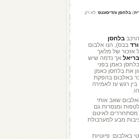
יה
)
בלחסן והדיסוננס
: לא רק
רכב
בלחסן
ורד
בבס), הנו אלבום
כל אזכור של מלאך
בריאל
אך נדמה שיש
בלחסן כאמן בפני
ן את בלחסן כאמן
בר באלבום בהפקת
ין רגש עז לאמירה
ו.
אלבום שאב אותי
לטפות ומנסרות גם
" מסתחררים לאיטם
יציבות מבע למערבולת
י באלבום: פיוטיות