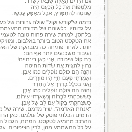
גַּם הַיָּדַיִם הָאֵלֶּה שֶׁבָּאוּ לִשְׂרֹד,
מְלַטְּפוֹת אֶת כָּל הַכַּעַס הַזֶּה
שֶׁנּוֹטֶה לְהִתְפָּרֵץ, אֲבָל מְאֻפָּק עַכְשָׁו.
נדמה ש"קודש וקול" שולח גרורות של כע
על גדותיו, כלשונות של מדורה מתעצמת
בלחסן, למרות שירה פחות טובה לטעמי ב
את הטקסט הטוב ביותר באלבום, ומוזיקלית
יותר. לאחר פתיחה כה מובהקת של האלב
ועיבוד משכנעים יותר אף הם:
בַּת קוֹל שיכורה ,אֲנִי כָּאן בינתיים!
נרוץ לְהַצִּית אֶת שְׂדוֹת החיטה
וְהִנֵּה הֵם כּוּלָם נוֹפְלִים כְּמוֹ אֶבֶן,
ואָמַרְתִּי פַּעַם חַיָּי הָיוּ מוּזָרִים.
וַאֲנִי בִּכְלָל בַּדֶּרֶך אֶל הַחֶדֶר
וְהִנֵּה הֵם כּוּלָם נוֹפְלִים כְּמוֹ אֶבֶן.
כְּשְשָכַחְתִי לִבְרוֹח וְנִשְאָרְתי עֵירוֹם,
כְּשְצָחַקְתִי בְּקוֹל עִם לֵב שֶׁל אֶבֶן.
"אנחת האדמה", שיר מדמם, שירה של ממ
הדמים הבלתי פוסק של עולמנו. כאן הרו
ההרכב מחמיא לטקסט. המתח, הגבול המ
על כל המשתמע מהן, לבין הציפורים, ע