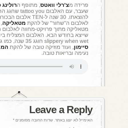
פרידה מ
צ'רלי וואטס
, מתופף ה
רולינג 
להוצאתו. 30 שנה ל-TEN אלבום הבכורה של
לאלבום ה"שחור" של להקת
מטאליקה
, 
מטאליקה מתוך פרויקט-מחווה לאלבום 
שייצא בחודש הבא. האלבום המצליח בי
slippery when wet חוגג 35 שנה, כמו גם "גרייסלנד" של
סיימון
, ועוד מוזיקה טובה של להקת
המי
נעימה ובריאות טובה.
Leave a Reply
האימייל לא יוצג באתר.
שדות החובה מסומנים
*