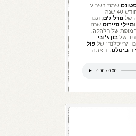
סטונס
שמת בשבוע
שעבר, עם האלבום tattoo you שחגג החודש 40 שנה
פרל ג'ם
, וגם
ו
מיילי סיירוס
שרה
המופת של הלהקה,
ותר של
בון ג'ובי
פול
וה
ביטלס
. האזנה