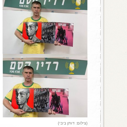
(צילום: דותן ביבי)