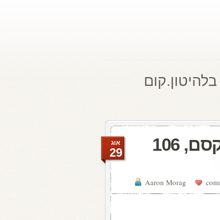
בלהיטון.קום
מעדן ויניל היום ברדיו קסם, 106
אוג
29
Aaron Morag