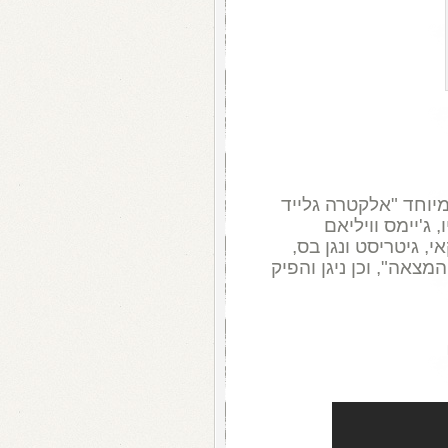
 המיוחד "אלקטרה גלייד
 עליו, ג'יימס וויליאם
אי, גיטריסט ונגן בס,
אה", וכן ניגן והפיק