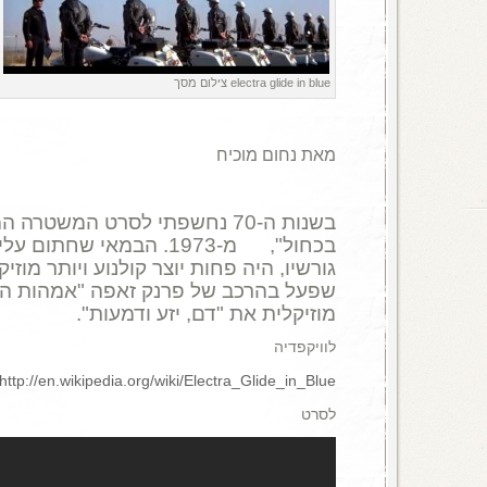
electra glide in blue צילום מסך
מאת נחום מוכיח
בשנות ה-70 נחשפתי לסרט המשטרה
בכחול", מ-1973. הבמאי שחתום
גורשיו, היה פחות יוצר קולנוע ויותר מוזיק
שפעל בהרכב של פרנק זאפה "אמהות ההמצ
מוזיקלית את "דם, יזע ודמעות".
לוויקפדיה
http://en.wikipedia.org/wiki/Electra_Glide_in_Blue
לסרט