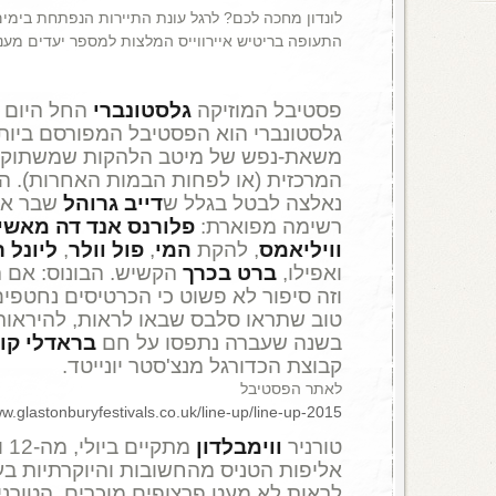
לונדון מחכה לכם? לרגל עונת התיירות הנפתחת בימ
התעופה בריטיש איירווייס המלצות למספר יעדים מעני
פסטיבל המוזיקה
גלסטונברי
גלסטונברי הוא הפסטיבל המפורסם ביותר
משאת-נפש של מיטב הלהקות שמשתוקקו
המרכזית (או לפחות הבמות האחרות). 
נאלצה לבטל בגלל ש
דייב גרוהל
שבר את 
רשימה מפוארת:
פלורנס אנד דה מאשין
וויליאמס
, להקת
המי
,
פול וולר
,
ליונל ר
ואפילו,
ברט בכרך
הקשיש. הבונוס: אם 
וזה סיפור לא פשוט כי הכרטיסים נחטפים 
טוב שתראו סלבס שבאו לראות, להיראות 
בשנה שעברה נתפסו על חם
בראדלי קו
קבוצת הכדורגל מנצ'סטר יונייטד.
לאתר הפסטיבל
ww.glastonburyfestivals.co.uk/line-up/line-up-2015/
טורניר
ווימבלדון
אליפות הטניס מהחשובות והיוקרתיות בע
לראות לא מעט פרצופים מוכרים. הטורניר