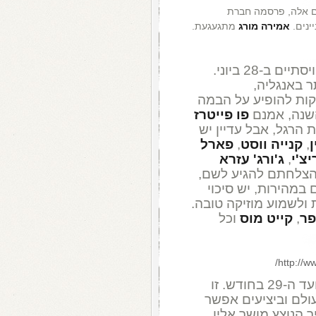
ים אלה, פרסמה חברת
ינים.
אמירה מורג
מתגעגעת.
החל היום ויסתיים ב-28 ביוני.
 באנגליה,
ת להופיע על הבמה
השנה, אמנם
פו פייטרז
הרגל, אבל עדיין יש
,
קנייה ווסט
,
פארל
יצ'י
,
ג'ורג' עזרא
הצלחתם להגיע לשם,
במהירות, יש סיכוי
ולשמוע מוזיקה טובה.
פר
,
קייט מוס
וכל
http://w
מתקיים ביולי, מה-12 ועד ה-29 בחודש. זו
ולם וביציעים אפשר
 הנוצץ מושך אליו