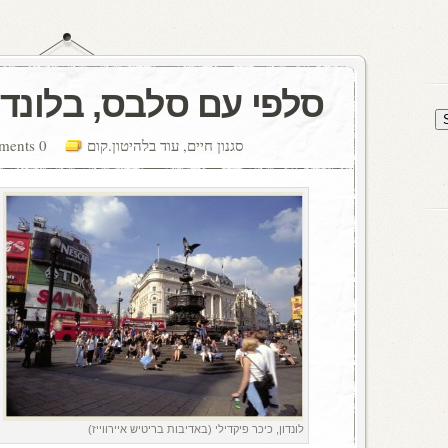
סלפי עם סלבס, בלונדו
סגנון חיים
,
עוד בלהיטון.קום
0 comments
לונדון, כיכר פיקדילי (באדיבות בריטיש איירווייז)