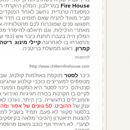
Fire House
במרילבון. המלון היוקרתי 
כמסעדה טרנדית, נחשב לאחד המוקדים 
סביר מאוד להניח שאם תזמינו בו חדר או
תפגשו פנים שמוכרות לכם מהטלוויזיה א
מאתרי הרכילות, וגם תיאלצו להיפרד מל
המלון היה בעברו תחנת כיבוי אש (כפי שנ
והתארחו בו לאחרונה
קיילי מינוג
,
ריטה 
קמרון
, ראש ממשלת בריטניה.
להזמנות:
http://www.chilternfirehouse.com/
כיכר
לסטר
מוקפת באולמות קולנוע, שב
מנופפים למעריצים כוכבי קולנוע שהגיעו
סרטיהם. כיכר לסטר היא המקום המועדף 
לקיים בו הקרנות בכורה חגיגיות ואירוע
והמובילים בתעשייה. בין היתר, נערכו לא
ענק של
ההוביט
,
50 גוונים של אפור
ו
מהיר
בלסטר סקוור לא פעם, תמיד בשביל למצו
להצגות תיאטרון (הכיכר מלאה בקיוסקי
לצערי, לא ראיתי אף כוכב משום מרפסת. 