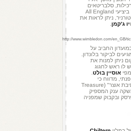
רכילות, סלבריטאים
ביציעי
All England
רניר, ניתן לראות את
יו ג'קמן
.
http://www.wimbledon.com/en_GB/ti
do ), ידוע כמועדון החביב על
עים לביקור בלונדון.
ם ניתן למנות את
ש לו ראש לחגוג
מפי
אוסיין בולט
.
נתי, מדווח כי
הקוקטייל הפופולרי ביותר במקום הוא "תיבת אוצר" (Treasure
: משקה ענק המספיק
רסק ובקבוק שמפניה
של במלון
Chiltern