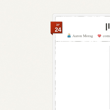
ן
יונ
24
Aaron Morag