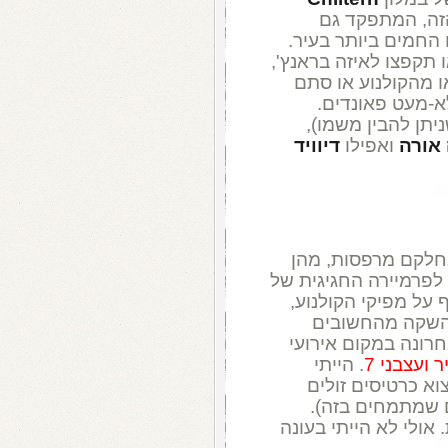
הזה, המתפקד גם
החמים ביותר בעיר.
 תקפצו לאיזה בראנץ',
ו מהקולנוע או סתם
א-מעט פאונדים.
יתן להבין משמו),
אורה
ואפילו
דיוויד
חלקם מרפסות, מהן
 לפרמיירה החגיגית של
על מפיקי הקולנוע,
י השקה מהחשובים
חרונה במקום אירועי
 ועצבני 7
. הייתי
א כרטיסים זולים
ם שמתמחים בזה).
אולי לא הייתי בעונה