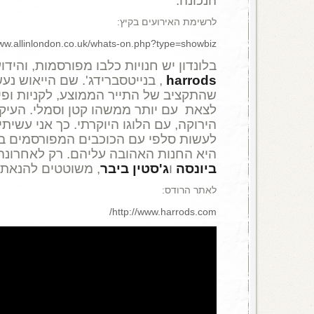
הנכונה.
לרשימת האירועים בקיץ:
www.allinlondon.co.uk/whats-on.php?type=showbiz
בלונדון יש חנויות כלבו מפורסמות, והידו
harrods
, בנייטסברידג'. שם הייאוש נעש
שהתקציב של התייר הממוצע, לקניות ופי
לצאת עם יותר ממשהו קטן וסמלי. העיק
הירוקה, עם הלוגו היוקרתי. כך אני עשיתי. 
לעשות סלפי עם הכוכבים המפורסמים בי
היא החנות האהובה עליהם. רק לאחרונה
ביונסה
ו
ג'סטין ביבר
, משוטטים להנאתם
לאתר הרודס:
http://www.harrods.com/