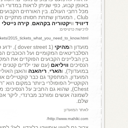
באופן קבוע, כפי שניתן לראות במדורי ה
מכל רחבי העולם. בין האורחים הקבועים 
Club
, המועדון שתחת חסותו מתקיים הטו
דיוויד
וו
יקטוריה
בקהאם
,
קירה נייטלי
ו
לרכישת כרטיסים:
ckets/2015_tickets_what_you_need_to_know.html
מועדון ה
מהיקי
(1 ver street
הסלבריטאים המקומיים ועל הכוכבים המגי
בין הבליינים הקבועים הפוקדים את המקו
הנסיכים
וויליאם
(עם שני ילדים קטנים י
במועדון?), ו
הארי
,
ריהאנה
והאצן האולי
המועדון, המתפקד גם כבר קוקטיילים אופ
Chest), שהוא גם החביב על הנסיכים
לשמונה אנשים ומורכב מברנדי, ליקר אפ
שלם.
לאתר המועדון:
http://www.mahiki.com/
צריך גם לישון איפשהו בלונדון, לא? למ