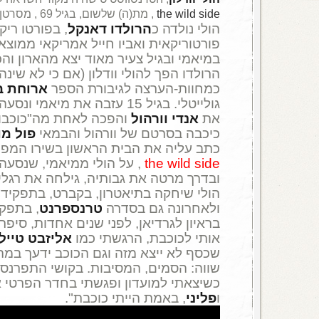
the wild side
, מת(ה) שלשום, בגיל 69 , מסרטן שהתפשט למוח ולכבד.
הולי נולדה כ
הרולדו דאנקל
, בפורטו ריק
פורטוריקאית ואביו חייל אמריקאי ממוצא 
במיאמי ובגיל צעיר מאוד יצא מהארון והכר
הרולדו הפך להולי וודלון (אם כי לא שינה 
כמחוות-הערצה לגיבורת הספר
ארוחת ב
גולייטלי. בגיל 15 עזבה את מיאמי
את
אנדי וורהול
והפכה לאחת מה"כוכבות
כיכבה בסרטם של וורהול והבמאי
פול מו
כתב עליה את הבית הראשון בשירו המפו
the wild side
, על הולי ממיאמי, שנסעה 
ובדרך מרטה את גבותיה, גילחה את רגליה
הולי שיחקה בתיאטרון, בקברט, בתפקידי
ולאחרונה גם בסדרה
טרנספרנט
, בתפקיד
בראיון לגרדיאן, לפני שנים אחדות, סיפרה
אותי לכוכבת, הרגשתי כמו
אליזבט טייל
שכסף לא ייצא מזה וגם הכוכב ידעך במהי
שווה: הסמים, המסיבות. בקושי התפרנסת
כשיצאתי למועדון ופגשתי בחדר הפרטי 
ו
פליני
, באמת הייתי כוכבת".