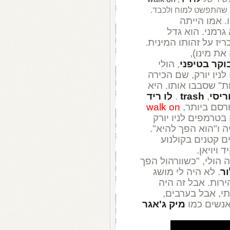
ו. אמו הייתה
גרמני. הוא גדל
יז על זהותו המינית.
את מינו),
וקר בטיפני
, הולי
 ונסעה לניו יורק, שם הכירה
" שסבבו אותו. היא
ריסי
,
trash
.
לו ריד
רסם ביותר,
walk on
בטרמפים לניו יורק
 ו"הוא הפך להיא".
ם קטנים בקולנוע
 ויויאן.
 הולי, "כשוורהול הפך
ור
. לא היה לי מושג
רות. אבל זה היה
י, אבל בערבים,
אנשים כמו
מיק ג'אגר