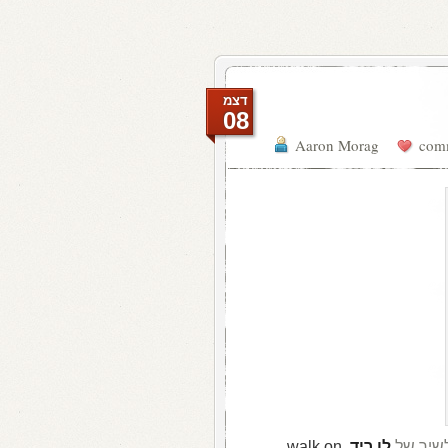
דצמ
08
Aaron Morag
לשיר של
לו ריד
,
walk on