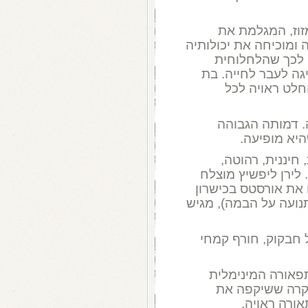
זוז, המגלמת את
 ומוכיחה את יכולותיה
 לכך שהלחלוחית
גה לעבר לחייה. בת
חלט ראויה לכל
. דמותה הגבוהה
יא מופיעה.
 חיננית, רהוטה,
לירן ליפשיץ מוצלח
 את אורסטס בכישרון
תנועה על הבמה), מגיש
חבקוק, חורף קמחי
פאורה המינימלית
תקרה ששיקפה את
ורה ראויה.