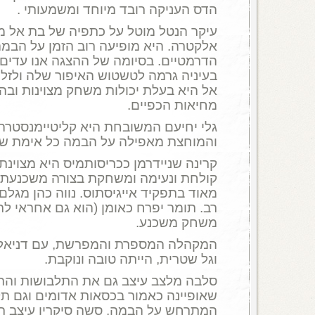
הדס העניקה רובד מיוחד ומשמעותי .
עיקר הנטל מוטל על כתפיה של בת אל מ
אלקטרה. היא מופיעה רוב הזמן על הבמה
הדרמטיים. בסיומה של ההצגה אנו עדים
בעיניה גרמה לטשטוש האיפור שלה ולזלי
אל היא בעלת יכולות משחק מצוינות ובה
מחיאות הכפיים.
גלי יחיעם המשובחת היא קליטיימנסטרה
והמוחצת מאפילה על הבמה כל אימת שה
קרינה שניידרמן ככריסותמיס היא מצוינת,
קולחת ונעימה ומשחקת בצורה משכנעת. 
מאוד בתפקיד אייגיסתוס. נווה כהן מגלם
רב. תומר יפרח כאומן (הוא גם אחראי ל
משחק משכנע.
המקהלה המספרת והמפרשת, עם דניאל 
וגל שטרית, הייתה טובה ונוקבת.
סלבה מלצב עיצב גם את התלבושות והת
שאופיינה כאמור בכסאות אדומים וגם 
המתרחש על הבמה. סשה סיקרין עיצב תא