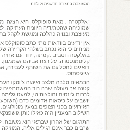
המעוצבת בתצורה חדשנית וקולחת.
"אלקטרה", מאת סופוקלס, היא הצגה מצ
שמוכיחה שהטרגדיה היוונית העתיקה, לא
מעוצבת ובנויה כהלכה ומוגשת לקהל בת
אין יודעים בוודאות מתי כתב סופוקלס 
מניחים כי הוא נכתב בשלהי הקריירה של
באלקטרה וסביב נקמתה, יחד עם אחיה 
קליטמנסטרה, על רצח אביהם אגממנון. 
דואגים לחסל גם את השותף לעבירה, אב
אייגיסתוס.
הבמאים סלבה מלצב ואינגה צ'וטקו העמי
קטנה אך מעולה שבה רוב המשתתפים לבו
לרבות ג'ינסים וחולצות טי, למעט גלימה
יושבים על כיסאות אדומים כדם (השופע
האירועים בפני הצופים במעין מונולוגים, 
השילוב המעניין הזה כאילו נותן גושפנקא
התרגום של אהרון שבתאי הוא משובח, ל
שרבים כבר אינם רגילים אליה. המוזיקה 