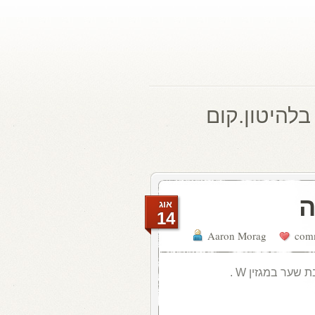
בלהיטון.קום
ה
אוג
14
Aaron Morag
ער במגזין W .