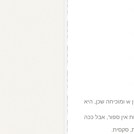
ריהאנה מככבת על שער אוגוסט של מגזין w ומוכיחה שכן, היא
 אין ספור, אבל ככה