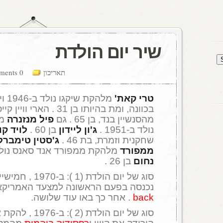
שיר יום הולדת
תאריכון
0 comments
טרי קאת'
מלהק
בכוונה, ומת בהיותו בן 31 . הארי וויין קייסי שהתפרסם כ
מהסנשיין בנד, בן 65 . גם
פיל מנזנרה
מל
נולד ב-1951 .
ג'ון ליידון
בן 60 .
לויד קו
שחקנית וזמרת, בת 46 .
ג'סטין טימברל
ממפורד
מלהקת ממפורד אנד סאנס נולד ב-87
נחום
בן 26 .
סוג של יום הולדת (
נכנסה בפעם הראשונה למצעד האמריקא
back
. אחר כך באו עוד שלושה.
סוג של יום הולדת (2 ): ב-1976 , להקת אבבא ו