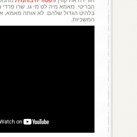
הורידה את קווין ו
רפסודיה בוהמית
מהמקו
הבריטי. מאמא מיה לט מי גו, שרו פרדי 
בלהיט הגדול שלהם. לא אותה מאמא, א
המשכיות.