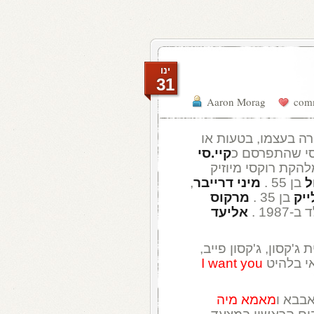
ינו
31
Aaron Morag
ת שיקגו נולד ב-1946 וירה בעצמו, בטעות או
קיי.סי
הקת רוקסי מיוזיק
ל
בן 55 .
מיני דרייבר
,
ייק
בן 35 .
מרקוס
19 .
אליעד
1 ): ב-1970 , חמישיית ג'קסון, ג'קסון פייב,
י בלהיט
I want you
מאמא מיה