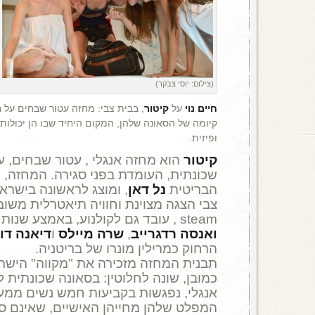
(צילום: יוסי צבקר)
חיים נוי
על
קיטור
, בבית צבי: מחזה עטור שבחים על
קיומה של הסאונה שלהן, המקום היחיד שבו הן יכולות
ופיזית.
קיטור
הוא מחזה אנגלי , עטור שבחים, 
הבריטית
נל דאן
, ומוצג לראשונה בישראל
צבי הצגה מצוינת וחוויה תיאטרלית משוב
steam , עובד גם לקולנוע, באמצע שנות ה-80 , ובסרט כיכבו
ואנסה רדגרייב
,
שרה מיילס
ו
דיאנה דו
הרחוק כמרילין מונרו של בריטניה.
תבנית המחזה מזכירה את "מקווה" הישרא
כמובן, שונה לחלוטין: בסאונה שכונתית 
אנגלי, נפגשות בקביעות חמש נשים ממעמ
המפלט שלהן מחייהן האישיים, שאינם סוג