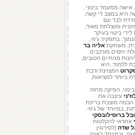
ישה ממעמד בינוני ,
ה היא במצב די קשה.
ודדת לבד עם
יננית ומוצלחת מאוד,
ידי ביטוי בעיקר
מוך. בתפקיד ג'וזי,
נית, משחקת
אליה בר
הלת יחסים מורכבים
יהנות מהחיים הטובים,
ת ללמוד. היא
סקרוט
המצוינת ורבת
ת ביותר למציאות,
בימוי, הפיקה מחזה
וז'ני
עיצבה את
 הבמה מוצבת בריכת
, במיוחד של ג'וזי.
ובל ברוסילובסקי
אחראי להקלטות
ל שדה
(לסירוגין
גה, ובמיוחד ראויה