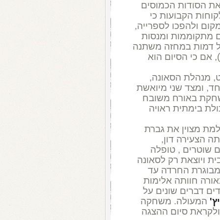
ואת הסודות הכמוסים
וחות הקבועות כי
ום ולהפכו לספרייה,
ם מתקוממות ומנסות
כל דמות במחזה משתנה
, אם כי הסיום הוא
, מנהלת הסאונה,
ד, ומצד שני מיואשת
שחקת באורח משובח
ולת בימתית ראויה
מת מצוין את גברת
 הצעירה דון,
 שוטרים , טופלה
ת ויוצאת רק לסאונה
מבוגרת החרדה עד
אורה חוותה אלימות
ם דברים שונים על
ץ'
המעולה. משחקה
ולקראת סיום ההצגה