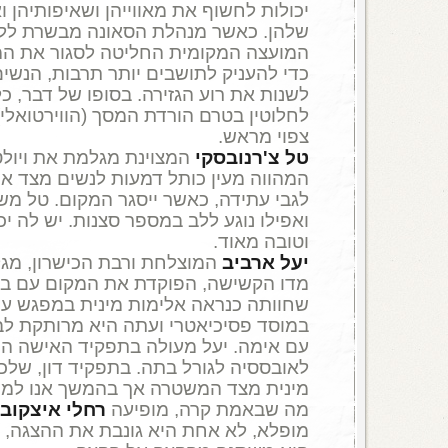
יכולות לחשוף את מאווייהן ושאיפותיהן 
שלהן. כאשר מנהלת הסאונה מבשרת ללק
המועצה המקומית החליטה לסגור את המק
כדי להעניק לתושבים יותר תרבות, הנשי
לשנות את רוע הגזירה. בסופו של דבר, 
לחלוטין בטרם הורדת המסך (הווירטואלי)
צפוי מראש.
טל צ'רנובסקי
המצוינת מגלמת את ויולט
המהווה מעין כותל דמעות לנשים מצד אח
לגבי עתידה, כאשר ייסגר המקום. טל מ
ואפילו נוגע ללב במספר סצנות. יש לה יכ
וטובה מאוד.
יעל ארביב
המוצלחת ורבת הכישרון, מגל
מדו הקשישה, הפוקדת את המקום עם בתה
שחוותה כנראה אלימות מינית במפגש עם
במוסד פסיכיאטרי ועתה היא מרותקת לבי
עם אימה. יעל מעולה בתפקיד האישה ה
לאובססיה לגורל בתה. בתפקיד דון, שלכ
מינית מצד המשטרה אך בהמשך אנו למדי
מה שבאמת קרה, מופיעה
רחלי איצקובי
מופלא, לא אחת היא גונבת את ההצגה, 