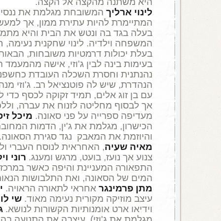
היא משתנה מהקצה אל הקצה.
לינוי ארליך
המשובחת מגלמת את ננסי, א
המתיימרת להיות עתירת ממון, אך למעש
בעלה בגד בה ונטש את הבית והיא מתמ
המשפחה וילדיה. לינוי שחקנית נעימה, ח
בעלת יכולות דרמטיות משובחות, הבאות ל
בעימות בינה לבין ג'וזי, אישה מהמעמד הנ
נהנתנית וחסרת השכלה העובדת כחשפ
הנהדרת, שיש לה פוטנציאל רב. ג'וזי מנ
עם בן זוג אלים, תמיד זקוקה לכסף כדי ל
אך לבסוף מחליטה לזנוח את עברה, וללכ
מעדיפה ספרייה על פני סאונה.
מיכל זי
הכישרון, מגלמת את ג'ין, הדמות המחובר
והיוזמת את המאבק נגד סגירת הסאונה.
מאיה שעיה
, האחראית לנוסח העברי ול
צנוע אך נועז, בועט, מרגש ומענג.
רוני ויל
התפאורה המעניינת והיפה כאשר במרכז
המים של הסאונה, ואת התלבושות הנאותות
מתן פרמינגר
אחראי לתאורה הראויה.
י
עיצב מוזיקה מקורית נעימה מאוד.
שי לוי
וידיאו ארט אומנותיות הקשורות לנושא.
ג
מגלמת את ג'וזי), עיצבה את התנועה בהצ