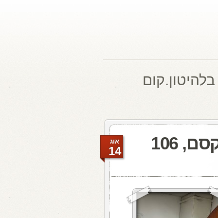
בלהיטון.קום
מעדן ויניל היום ברדיו קסם, 106
אוג
14