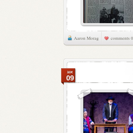
Aaron Morag
0 commen
אוג
09