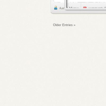
Aaron Morag
0 commen
« Older Entries