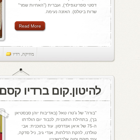
דסטי ספרינגפילד), ועברית ("האחיות שמר"
שרות ביטלס). האזנה נעימה.
Read More
מוזיקה
,
רדיו
ts
להיטון.קום ברדיו קסם, 106 M
"בורה" של ג'טרו טאל (באדיבות יוהן סבסטיאן
בך), בתחילת התוכנית, לכבוד יום הולדתו
ה-75 של איאן אנדרסון. עוד בתוכנית: אבי
טולדנו, להקת הדלתות, אנדי גיב, ניל סדקה,
עוזי פוקס וחוה אלברשטיין.