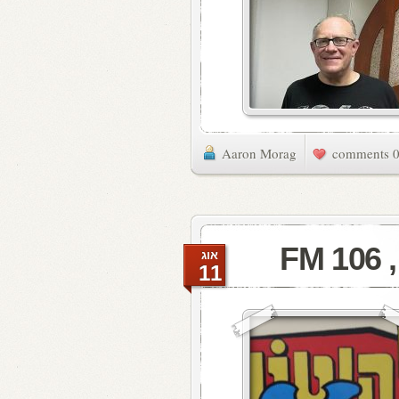
Aaron Morag
0 commen
F
אוג
11