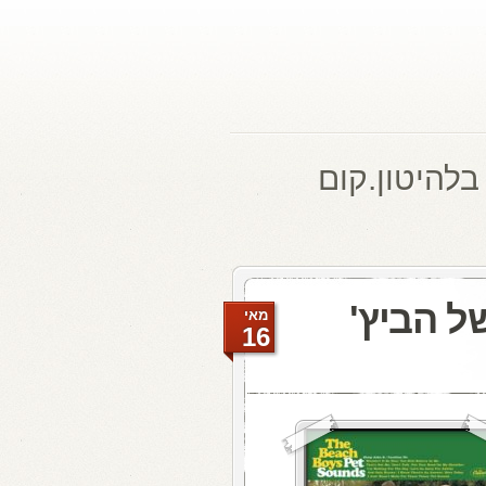
בלהיטון.קום
ל הביץ'
מאי
16