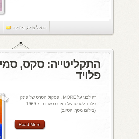
התקליטייה
,
מוזיקה
ts
התקליטייה: סקס, סמים
פלויד
זיו לבני על MORE , פסקול הסרט של פינק
פלויד לסרטו של בארבט שרדר מ-1969
(צילום מסך: יוטיוב)
Read More