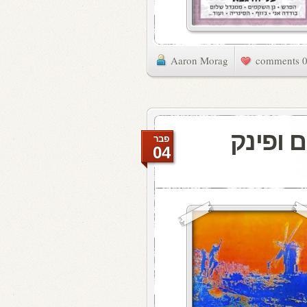
Aaron Morag
0 commen
 ופינק
פבר
04