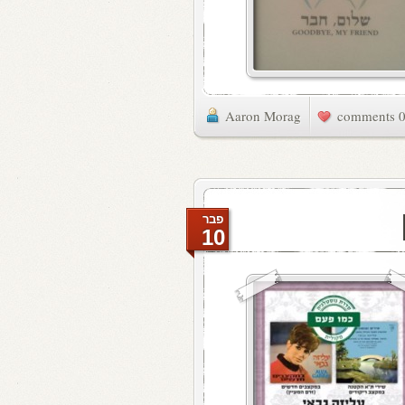
Aaron Morag
0 commen
פבר
10