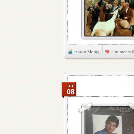
Aaron Morag
0 commen
נוב
08