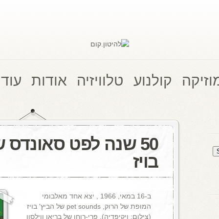
וזיקה
קולנוע
טלוויזיה
אודות
עוד 
50 שנה לפט סאונדס ש
בויז
ב-16 במאי, 1966 , יצא אחד מאלבומי
המופת של הרוק, pet sounds של הביץ' בויז
(צילום: ויקיפדיה), פרי-רוחו של בריאן ווילסון