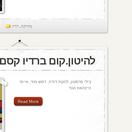
מוזיקה
,
רדיו
ts
להיטון.קום ברדיו קסם, 106 M
בילי פרסטון, להקת דודה, דפש מוד, איימי
וויינהאוז ועוד.
Read More