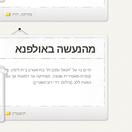
מוזיקה
,
רדיו
ts
מהנעשה באולפנא
חיים נוי על "חנאל ומכבית" בתיאטרון בית ליסין: פנינה
קומית-סאטירית שנונה, מצחיקה עד דמעות אך גם
נוגעת ללב (צילום: רדי רובינשטיין).
תיאטרון
ts