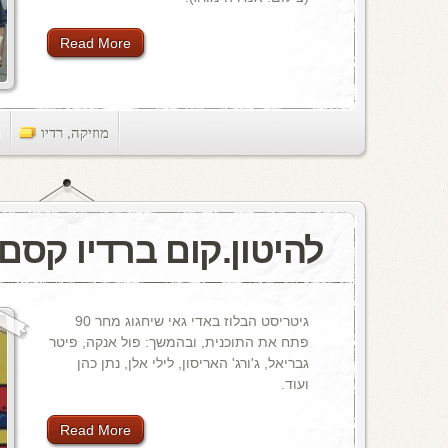
Read More
מוזיקה
,
רדיו
ts
להיטון.קום ברדיו קסם, 106 M
גיטריסט הבלוז באדי גאי שיחגוג מחר 90
פתח את התוכנית, ובהמשך: פול אנקה, פיטר
גבריאל, ג'ורג' האריסון, לילי אלן, נתן כהן
ועוד.
Read More