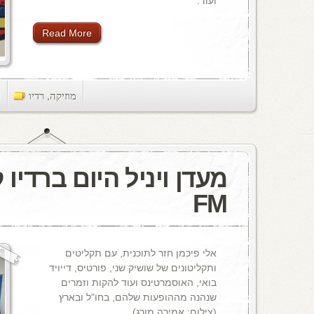
ועוד.
Read More
מוזיקה
,
רדיו
ts
FM
אלי פיכמן חזר לתוכנית, עם תקליטים
ותקליטונים של שושיק שני, פורטיס, דייויד
בואי, האוסמרטינס ועוד להקות וזמרים
שנהנה מההופעות שלהם, בחו"ל ובארץ
(צילום: אמירה מורג).