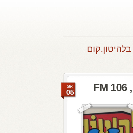
בלהיטון.קום
F
אוג
05