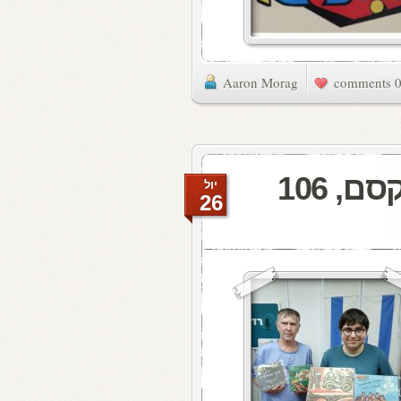
Aaron Morag
0 commen
מעדן ויניל היום ברדיו קסם, 106
יול
26