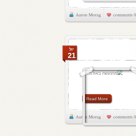
Aaron Morag
0 commen
יול
21
Read More
Aaron Morag
0 commen