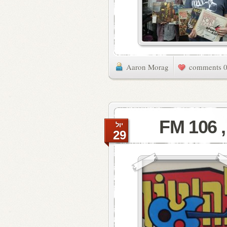
Aaron Morag
0 commen
F
יול
29