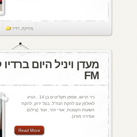
מוזיקה
,
רדיו
ts
FM
ניר הרוש, אספן תקליטים בן 14 , הגיע
לאולפן עם להקת הנח"ל, בצל ירוק, להקת
השעות הקטנות, אורי זהר, ועוד (צילום:
אמירה מורג).
Read More