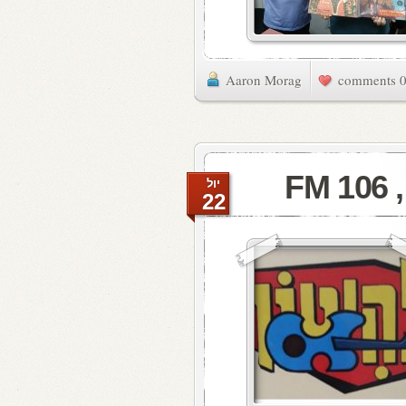
Aaron Morag
0 commen
F
יול
22