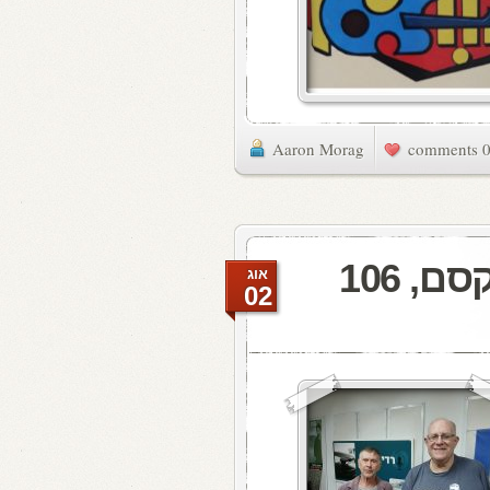
Aaron Morag
0 commen
מעדן ויניל היום ברדיו קסם, 106
אוג
02