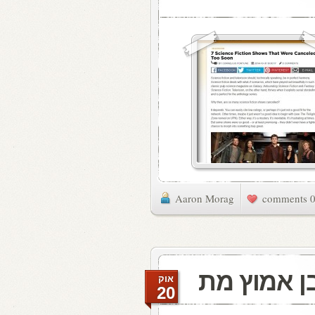
Aaron Morag
0 commen
אוק
20