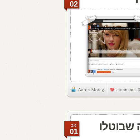
02
Aaron Morag
0 commen
ה שבוטלו
נוב
01