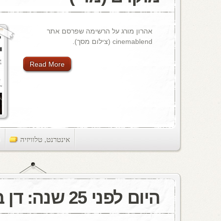
אהרון מורג על הרשימה שפרסם אתר
cinemablend (צילום מסך).
Read More
אינטרנט
,
טלוויזיה
ts
היום לפני 25 שנה: דן בן אמוץ מת