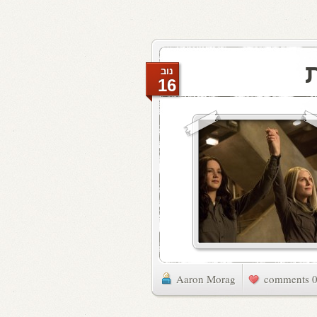
נוב
16
Aaron Morag
0 commen