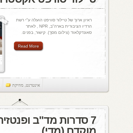
ראיון ארוך של טיילור סוויפט הועלה ע"י רשת
הרדיו הציבורית בארה"ב, NPR , לאתר
סאונדקלאוד (צילום מסך). קישור, בפנים.
Read More
אינטרנט
,
מוזיקה
ts
7 סדרות מד"ב ופנטזי
מוקדם (מדי)