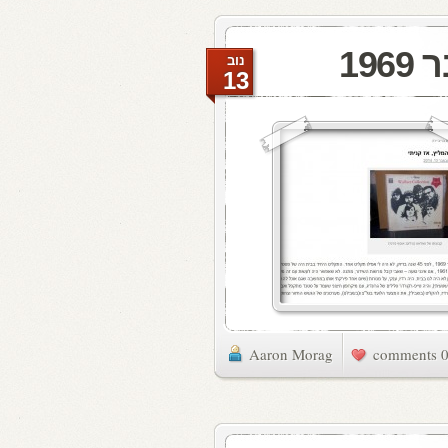
19
נוב
13
Aaron Morag
0 commen