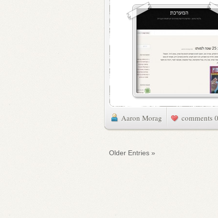
Aaron Morag
0 commen
« Older Entries