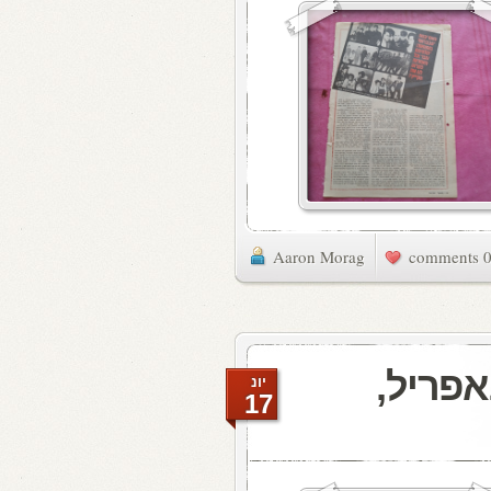
Aaron Morag
0 commen
 האתמול: 13 באפריל,
יונ
17