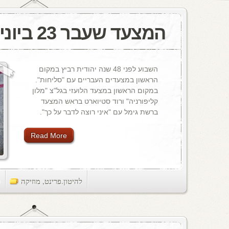
המצעד שעבר 23 ביוני, 1977
השבוע לפני 48 שנה יהודית רביץ במקום
הראשון במצעדים העבריים עם "סליחות".
במקום הראשון במצעד הלועזי בגל"צ "מלון
קליפורניה" ורוד סטיוארט בראש המצעד
ברשת גימל עם "איני רוצה לדבר על כך".
Read More
להיטון.פרינט
,
מוזיקה
ts