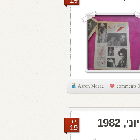
19
Aaron Morag
0 commen
יונ
19