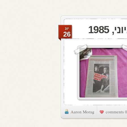
יונ
26
Aaron Morag
0 commen