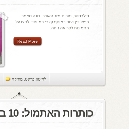
סילבסטר, נערות מזג האוויר, דונה סאמר,
הייזל דין ועוד במוסף קצבי במיוחד. לחצו על
התמונות לקריאה נוחה.
Read More
להיטון.פרינט
,
מוזיקה
ts
כותרות האתמול: 10 ביוני, 1982