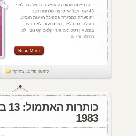
יו.טו הייתה אמורה להופיע בישראל כבר לפני
43 שנה אבל אז פרצה מלחמת לבנון
והופעתה במסגרת פסטיבל חגיגות הגביע,
בוטלה. גם סלייד, מדנס ועוד, לא הגיעו.
בומטאון רטס, אסוואד וקלאסיקס נובו, לא
נבהלו, והגיעו.
Read More
להיטון.פרינט
,
מוזיקה
ts
כותרות
1983