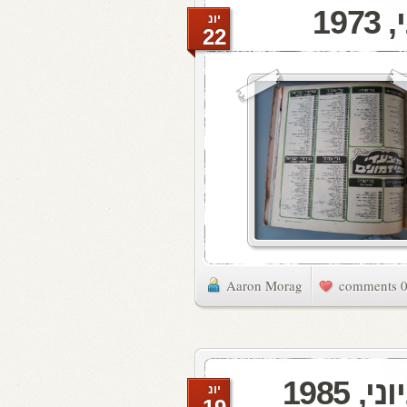
יונ
22
Aaron Morag
0 commen
יונ