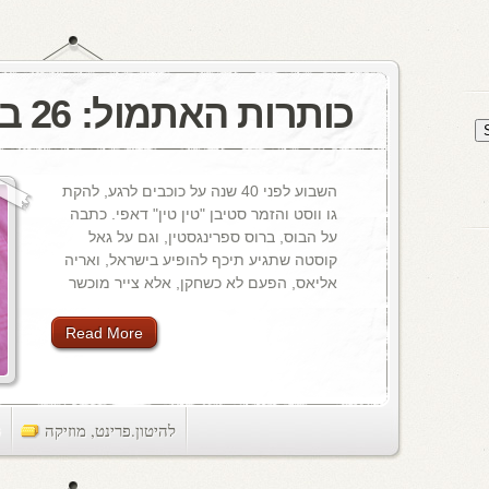
כותרות האתמול: 26 ביוני, 1985
השבוע לפני 40 שנה על כוכבים לרגע, להקת
גו ווסט והזמר סטיבן "טין טין" דאפי. כתבה
על הבוס, ברוס ספרינגסטין, וגם על גאל
קוסטה שתגיע תיכף להופיע בישראל, ואריה
אליאס, הפעם לא כשחקן, אלא צייר מוכשר
Read More
להיטון.פרינט
,
מוזיקה
ts