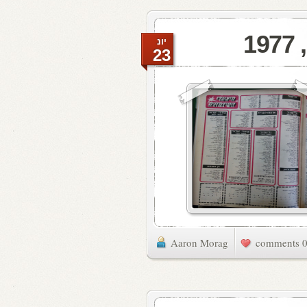
יונ
23
Aaron Morag
0 commen