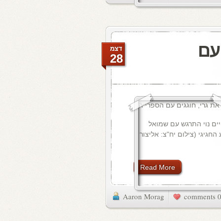
 עם
דצמ
28
חיים נוי התרגש עם שמואל
החגיגי (צילום יח"צ: אליצור
Read More
Aaron Morag
0 commen