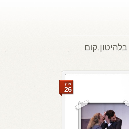
בלהיטון.קום
מרץ
26