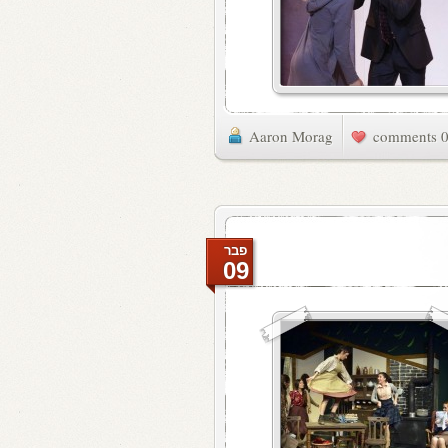
Aaron Morag
0 commen
פבר
09