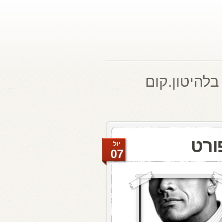
בלהיטון.קום
ורט
יול
07