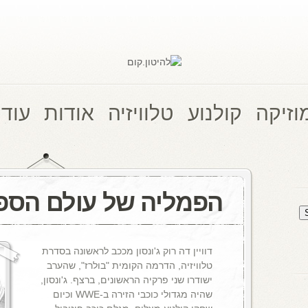
וזיקה
קולנוע
טלוויזיה
אודות
עוד 
הפמליה של עולם הספ
דוויין דה רוק ג'ונסון מככב לראשונה בסדרת
טלוויזיה, הדרמה הקומית "בולרז", שהערב
ישודרו שני פרקיה הראשונים, ברצף. ג'ונסון,
שהיה מגדולי כוכבי הזירה ב-WWE וכיום