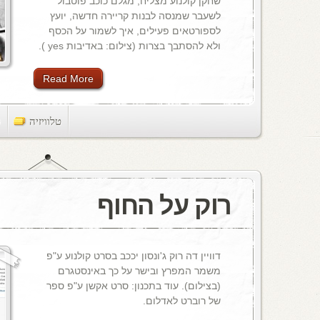
שחקן קולנוע מצליח, מגלם כוכב פוטבול
לשעבר שמנסה לבנות קריירה חדשה, יועץ
לספורטאים פעילים, איך לשמור על הכסף
ולא להסתבך בצרות (צילום: באדיבות yes ).
Read More
טלוויזיה
ts
רוק על החוף
דוויין דה רוק ג'ונסון יככב בסרט קולנוע ע"פ
משמר המפרץ ובישר על כך באינסטגרם
(בצילום). עוד בתכנון: סרט אקשן ע"פ ספר
של רוברט לאדלום.