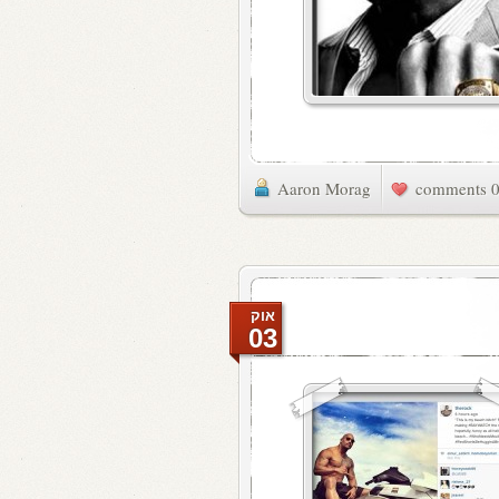
Aaron Morag
0 commen
אוק
03