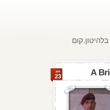
בלהיטון.קום
אוג
23