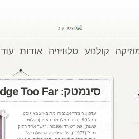
וזיקה
קולנוע
טלוויזיה
אודות
עוד 
סינמטק: A Bridge Too Far
עדכון: ריצ'רד אטנבורו מת ב-24 באוגוסט,
בגיל 90 . סרט המלחמה האפי (כשלוש
שעות), של ריצ'רד אטנבורו, "גשר אחד רחוק
מדי" (1977 ), על הפלישה הכושלת של