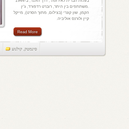
בעלות הברית לאירופה , דרך הולנד, ב-1944
.משתתפים בין היתר, רוברט רדפורד, ג'ין
הקמן, שון קונרי (בצילום, מתוך הסרט), מייקל
קיין ולורנס אוליביה.
Read More
סינמטק
,
קולנוע
ts