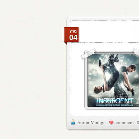
מרץ
04
Aaron Morag
0 commen