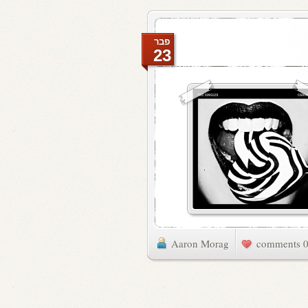
פבר
23
Aaron Morag
0 commen