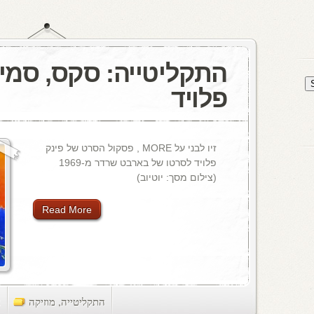
התקליטייה: סקס, סמים
פלויד
זיו לבני על MORE , פסקול הסרט של פינק
פלויד לסרטו של בארבט שרדר מ-1969
(צילום מסך: יוטיוב)
Read More
התקליטייה
,
מוזיקה
ts