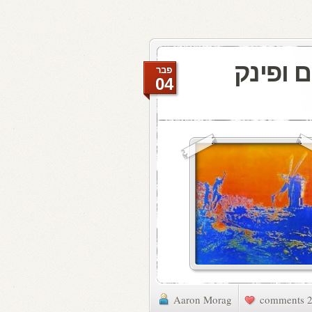
 ופינק
פבר
04
Aaron Morag
2 commen