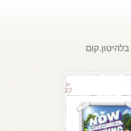
בלהיטון.קום
יול
27