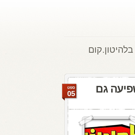
בלהיטון.קום
פיעה גם
ספט
05