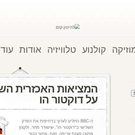
וזיקה
קולנוע
טלוויזיה
אודות
עוד 
המציאות האכזרית הש
על דוקטור הו
ה-BBC החליט לערוך בדחיפות את הפרק
השלישי ב"דוקטור הו", שישודר מחר, ולקצץ
מתוכו סצנת עריפה. זאת, מתוך כבוד