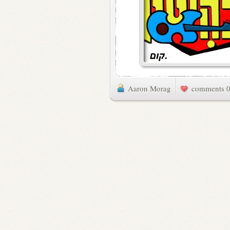
Aaron Morag
0 commen