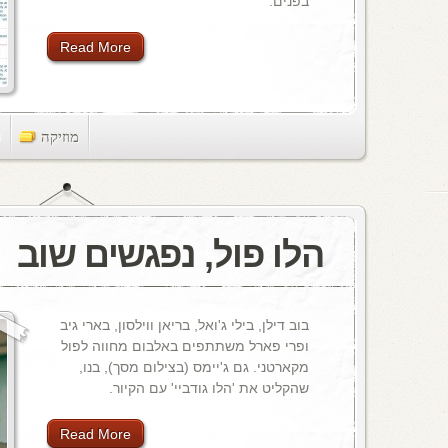
בפנים.
Read More
מוזיקה
ts
הלו פול, נפגשים שוב
בוב דילן, בילי ג'ואל, בריאן ווילסון, בארי גיב
ופרי פארל משתתפים באלבום מחווה לפול
מקארטני. גם ג'יימס (בצילום מסך), בנו,
שהקליט את 'הלו גודביי' עם הקיור.
Read More