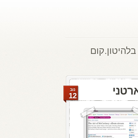
בלהיטון.קום
רטני
נוב
12