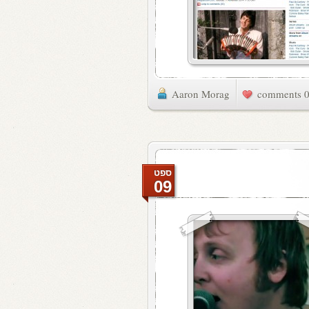
Aaron Morag
0 commen
ספט
09