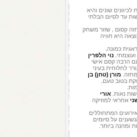
כיוונים שונים והיא
ות עד לסיום הבלתי
ה קסום , שזור משחק
צאה היא חוויה
גית כמונה,
ועוצמתי.
נוי הלפרין
ם הרבה קסם אישי
רר לחלוחית בעיני
מחזה.
מורן (טחן) בן
ת בטוב טעם,
ות.
ות נאות.
אורי
ני
אחראי למוזיקה
אירועים המתחוללים
נשענים על סיומים
 ומהנה ביותר.