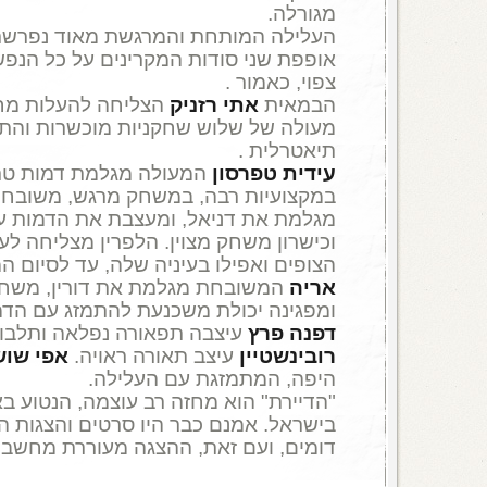
מגורלה.
העלילה המותחת והמרגשת מאוד נפרשת ל
אופפת שני סודות המקרינים על כל הנפש
צפוי, כאמור .
הבמאית
אתי רזניק
הצליחה להעלות מחז
מעולה של שלוש שחקניות מוכשרות והתו
תיאטרלית .
עידית טפרסון
המעולה מגלמת דמות טרא
במקצועיות רבה, במשחק מרגש, משובח 
מגלמת את דניאל, ומעצבת את הדמות ע
וכישרון משחק מצוין. הלפרין מצליחה לעו
הצופים ואפילו בעיניה שלה, עד לסיום ה
אריה
המשובחת מגלמת את דורין, משחק
ומפגינה יכולת משכנעת להתמזג עם הדמ
דפנה פרץ
עיצבה תפאורה נפלאה ותלבוש
רובינשטיין
עיצב תאורה ראויה.
אפי שוש
היפה, המתמזגת עם העלילה.
"הדיירת" הוא מחזה רב עוצמה, הנטוע ב
בישראל. אמנם כבר היו סרטים והצגות ה
דומים, ועם זאת, ההצגה מעוררת מחשבות