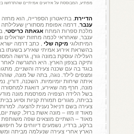
מפתיע, המבוססת על אירועים אמיתיים שהתרחשו בא
הדיירת
, בתיאטרון הספרייה, הוא מחזה
ענבר
, דרמה אפופת מסתורין שעלילתה 
מלכת ספרות המתח
אגאתה כריסטי
, 
ענבר, שאחראי לכמה מחזות ישראלים וב
המיתולוגי
מיקה שלי
, כתב דרמה ישראלי
בהשראת אירוע אמיתי שאירע בשעתו במ
העלילה עוסקת במונה גורן, גרושה המס
ותיקה בצפון הארץ. היא התגרשה לאחר
בוגד בה עם שכנה צעירה והשניים, מתגו
ומצפים לילד. נוגה, בתה של מונה, שוהה
איתה שיחות יומיומיות. השכנה, דורין, 
מונה, חרף מה שאירע, דואגת למחסורה ו
בשל הלידה הצפויה מפרסמת מונה מודע
בביתה, מגורים תמורת קניות וסיוע בבית.
צעירה בשם דניאל נענית להצעה. למרות 
מאוד זו מזו – מונה אשת ברזל, קשת יום,
מאוד – השתיים מוצאים שפה משותפת ומ
ברקע, ברדיו, נשמעים דיווחים על חיפוש
הארץ אחרי צעירה שנעלמה מביתה ומש