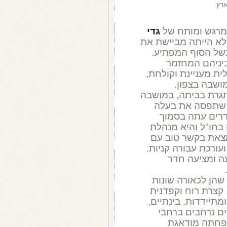
רץ.
 מרגש ומותח של
גדי
לא הייתה מביישת את
בשל הסוף המפתיע.
יניהם המחזמר
ת מעניינת וקולחת,
ושבה בצפון.
תגרת בביתה, במושבה
 שתפסה את בעלה
ררים עתה בסמוך
 בחו"ל והיא מנהלת
נמצאת בקשר טוב עם
עורכת עבורה קניות.
ה ומציעה חדר
שהן לכאורה שונות
 קצרת רוח וקפדנית
תיידדות. בינתיים,
ים נרחבים ברחבי
פחתה מודאגת