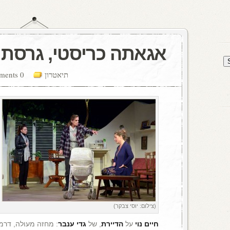
אגאתה כריסטי, גרסת
תיאטרון
0 comments
(צילום: יוסי צבקר)
חיים נוי
על
הדיירת
, של
גדי ענבר
: מחזה מעולה, דרמ