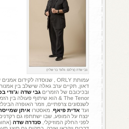
גבי שדה (צילום: גלעד בר שליו)
עמותת ORLY , שנוסדה לקידום אמ
דאון, תקיים ערב גאלה שישלב בין אמנות,
ובכיכובם של הזמרים
גבי שדה
ו
ג'ודי בכ
& The Tenor הוא שיתוף פעולה ב
לשנסונים צרפתיים, וזמר האופרה הבינלאומ
ועד
אדית פיאף
. מאסטרו
איתן שמייסר
ינצח על המופע, שבו ישתתפו גם רקדנים
לפני החלק המוזיקלי,
סנדרה שדה
(אחותו
דברים ויקראו שירה. במקום גם תוצג תע