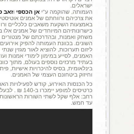
ישראלים.
העמותה, שהוקמה ע"י
אן הכספי
ו
זאב ס
את צרכיהם ורווחתם של אמנים אוטיסטים
באמצעות השקעת משאבים כלכליים ורוח
כישרונותיהם המיוחדים של אמנים אלו בצי
משחק ואמנות, ובהדרכתם של מנטורים 
השונים. בכוונת העמותה להפיק אירועים 
ליזום תערוכות, להוציא לאור מגזין שנתי 
האמנים, לסייע במימון לימודי אמנות ועו
בעתיד מרכזים נוספים בעולם, מתוך כוונ
בינלאומית, בסיס להיכרויות אישיות, פי
וחיזוק ביטחונם העצמי של האמנים.
כל הכנסות האירוע, קודש לפעילויות הארג
כרטיסים למופע יימכר
עד חמש.