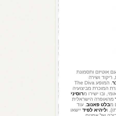
נים עם אוטיזם ותסמונת
 ריקוד ושירה
ר
. המופע The Diva
ין הזמרת המוכרת מביצועיה
י, ובו ישירו מ
רוסיני
מהאופרה הישראלית
 מ
בלט פאנוב
. עוד
), ו
ליהיא לפיד
יישאו
רוכה של אמנים