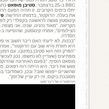
BBC ב-25 בדצמבר.
סטיבן מופאט
כתב 
יחלו בימים הקרובים. זו תהיה הפעם הר
את בעלה, הדוקטור, בדמותו החדשה:
פי
קינגסטון פגשה לראשונה בקפלדי רק לפני
הקריאה. "מאוד נהנינו, שנינו. אני מצפה
הסדרה.
"בכנות, לא ידעתי האם ריבר תשוב אי פ
היא חוזרת והיא שוב עם הדוקטור", אמרה
"הפרק הזה הוא סטיבן במיטבו, עם המון 
מפתיעים (שעדיין לא נחשפו, נכון לעכשיו)
מופאט הוסיף, "בפעם האחרונה שהדוקטו
פגש את ריבר, היא הייתה רוח רפאים, מת
שהשניים ייפגשו שוב? ובכן, כשמדובר ב
מסובכת ביקום, זה רק עניין של זמן".
ההיסטוריה של ריבר סונג