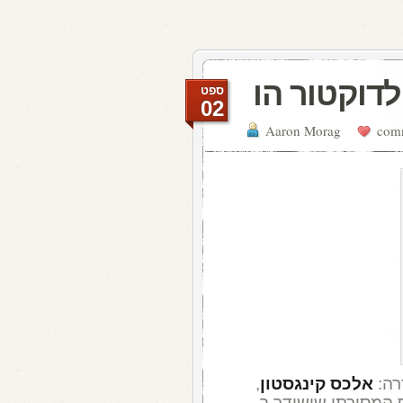
לדוקטור הו
ספט
02
Aaron Morag
רה:
אלכס קינגסטון
,
 המסורתי שישודר ב-