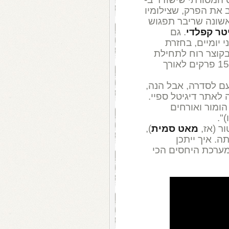
את הפרק, שצילומיו
אשונה שריבר תפגוש
טר קפלדי
. גם
 יומיים, בחזרת
 בקוצר רוח לתחילת
הצילומים", אמרה קינגסטון, שהופיעה ב-15 פרקים לאורך
עם לסדרה, אבל הנה,
 לאתר דיגיטל ספיי.
הומור ואורחים
".
ר (אז,
מאט סמית
),
ה. איך ייתכן
מערכת היחסים הכי