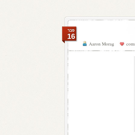
פבר
16
Aaron Morag