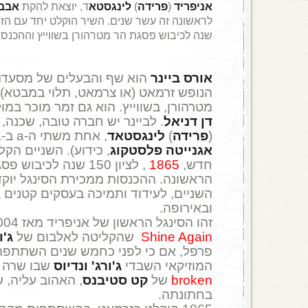
אניפריד
(
פרידה
)
לינגסטא
ד, יוצאת להקת
אבב
לראשונה זה עשר שנים. השיר הוקלט יחד עם הז
שנה לכיבוש פסגת הר מטרהורן בשווייץ וההכנסו
אורס ביינר
הנופש זרמאט (או צרמאט, תלוי במבטא),
מטרהורן, בשווייץ. הוא גם זמר מוכר ב
דן דניאל
. לביינר יש חברה טובה, שכנה,
(
פרידה
)
לינגסטאד
, אחת משתי ה-a ב-abba (השנייה היא
אגנייטה פלסטקוג
, כידוע). השניים הקל
חדש,
1865
, לציון 150 שנה לכי
הראשונה. ההכנסות ממכירת הסינגל יוק
השניים, לעידוד ותמיכה בעסקים קטנים בש
ובאירופה.
זהו הסינגל הראשון של אניפריד מאז 2004 ו-
Shine Again
שהקליטה לאלבום של
ג'ו
פרפל, אם כי לפני כחמש שנים השתתפה
המוזיקאי השבדי
ג'ורג' ונדיוס
שבו שרה ק
broken
של
קט סטיבנס
, האהוב עליה, 
בחתונתה.