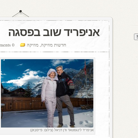
אניפריד שוב בפסגה
חדשות מוזיקה
,
מוזיקה
0 comments
אניפריד לינגסטאד ודן דניאל (צילום: פייסבוק)