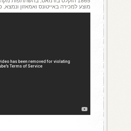
1865 הוקלט בזרמאט, בהשתתפות מקה
מוצע למכירה באייטונס ואמאזון ונמצא, כמ