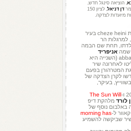
א
, הוציאה סינגל חדש,
מר
דן דניאל
, לציון 150
ת מיועדות לצדקה.
הוא שף והבעלים של מסעדת cheze heini בעיר
 למרגלות הר
מולדתו, תחת שם הבמה
 שמה
אניפריד
יטו לאחרונה שיר
בוש פסגת המטרהורן בפעם
דשו לקרן הצדקה של
ווייץ, בעיקר,
The Sun Will
ן לורד
מלהקת דיפ
 באלבום נוסף של
אוור ל-
morning has
שיר שביקשה להשמיע