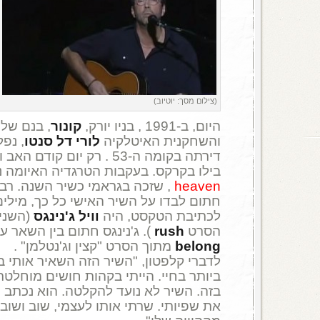
(צילום מסך: יוטיוב)
היום, ב-1991 , בניו יורק,
קונור
, בנם של
והשחקנית האיטלקיה
לורי דל סנטו
, נפל
דירתה בקומה ה-53 . רק יום קו
בילו בקרקס. בעקבות הטרגדיה האיומה 
heaven
, שזכה בגראמי כשיר השנה. רב
חתום לבדו על השיר האישי כל כך, מילים
לכתיבת הטקסט, היה
וויל ג'נינגס
(השניי
הסרט
rush
). ג'נינגס חתום בין השאר על p
belong
מתוך הסרט "קצין וג'נטלמן" .
לדברי קלפטון, "השיר הזה השאיר אותי 
ביותר בחיי. הייתי בקהות חושים מוחלטת
בזה. השיר לא נועד להקלטה. הוא נכתב כ
את שפיותי. שרתי אותו לעצמי, שוב ושו