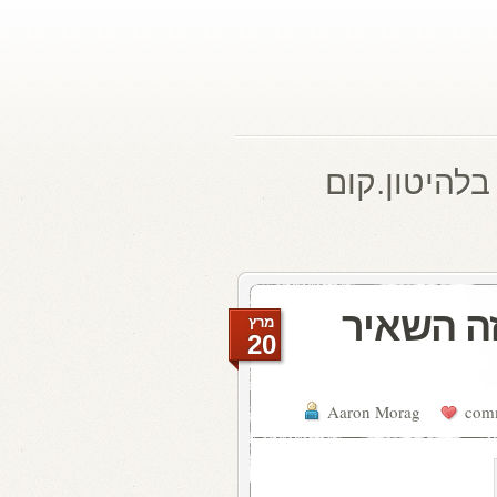
בלהיטון.קום
זה השאיר
מרץ
20
Aaron Morag