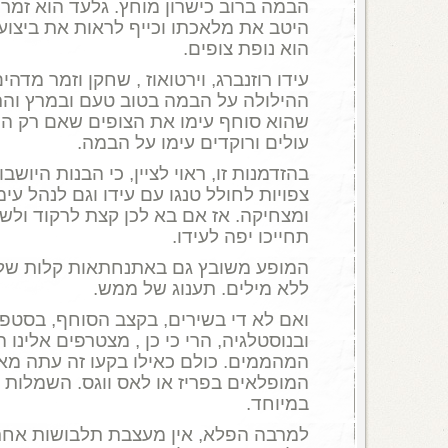
הבמה ברוב כישרון מוחץ. גלעד הוא זמר
היטב את מלאכתו וכייף לראות את ביצועיו
הוא נופת צופים.
עידו רוזנברג, וירטואוז , שחקן וזמר מדהי
ההילולה על הבמה בטוב טעם ובמרץ והת
שהוא סוחף עימו את הצופים שאם רק היו
עולים ורוקדים עימו על הבמה.
בהזדמנות זו, ראוי לציין, כי הבנות היוש
צפויות לחולל טנגו עם עידו וגם לנהל עי
ומצחיקה. אז אם בא לכן קצת לרקוד ולש
תחייכו יפה לעידו.
המופע משובץ גם באתנחתאות קלות של מ
ללא מילים. תענוג של ממש.
ואם לא די בשירים, בקצב הסוחף, בסטפ
ובנוסטלגיה, הרי כי כן , מצטרפים אלינו
המהממים. כולם כאילו בקעו זה עתה מ
המופלאים בפריז או לאס ווגס. השמלות ש
במיוחד.
למרבה הפלא, אין מעצבת תלבושות אחת