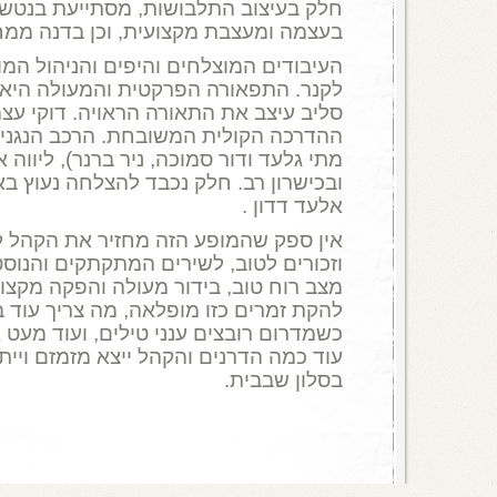
חלק בעיצוב התלבושות, מסתייעת בנטשה
בעצמה ומעצבת מקצועית, וכן בדנה ממח
העיבודים המוצלחים והיפים והניהול המוז
לקנר. התפאורה הפרקטית והמעולה היא 
סליב עיצב את התאורה הראויה. דוקי עצמ
ההדרכה הקולית המשובחת. הרכב הנגנים ה
מתי גלעד ודור סמוכה, ניר ברנר), ליווה
ובכישרון רב. חלק נכבד להצלחה נעוץ ב
אלעד דדון .
אין ספק שהמופע הזה מחזיר את הקהל ל
וזכורים לטוב, לשירים המתקתקים והנוסט
מצב רוח טוב, בידור מעולה והפקה מקצו
להקת זמרים כזו מופלאה, מה צריך עוד 
כשמדרום רובצים ענני טילים, ועוד מעט 
עוד כמה הדרנים והקהל ייצא מזמזם ויי
בסלון שבבית.