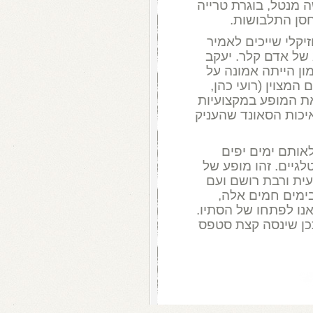
 מנטל, בוגרת טרייה
סן התלבושות.
יקלי שייכים לאמיר
של אדם קלר. יעקב
ון הייתה אמונה על
מצוין (רועי כהן,
 את המופע במקצועיות
איכות הסאונד שהעניק
אותם ימים יפים
לגיים. זהו מופע של
עית ורבת רושם ועם
בימים חמים אלה,
אנו לפתחו של הסתיו.
תכן שינסה קצת סטפס