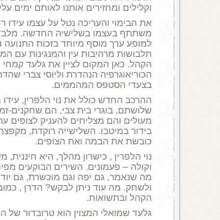
וקלילים ומחזירים אותנו לאותם ימים עלי
את הבימוי והעריכה נטל על עצמו עידו ר
משתתף בעצמו בשלישיה החדשה. מלבד 
למופע ערך מוסף מיוחד בזכות התנועה ו
תלבושות מרהיבות עין והמנגינות עם המ
הקהל. כאן המקום לציין את גלעד קמחי 
הכוריאוגרפיה הנהדרת וליוסי צברי שהד
בצעדי הסטפס המהממים.
ההרכב החדש כולל את נוי הלפרין, עידו ר
שלושתם, בוגרי בית צבי, הם שחקנים-זמ
מעולים והם מצליחים להעניק לצופים ער
בידור במיטבו. השלישייה רוקדת, מקפצת
כובשת את הבמה ואת הצופים.
נוי הלפרין , כישרון מהלך, היא חיננית, 
וקולה – פעמונים. השירים הבוקעים מפיה
מה שנאמר, גם יפה וגם מוכשרת, גם יוד
ולשחק. מה עוד ניתן לבקש? הדרן , כמוב
הקהל ובתשואות.
גלעד שמואלי המצוין הוא טרובדור של ה