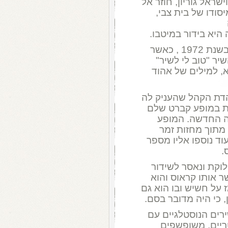
שראל גוריון, חוזר אל
סודו של בית צבי,
היא בידור במיטבו.
השלישייה קמה במסגרת פסטיבל הזמר בשנת 1972 , כאשר
יר "טוב לי לשיר"
, למילים של אהוד
דת הקהל שהעניק לה
את במופע קברט שלם
 החדשה. המופע
 שירים , רובם מתוך מחזות זמר
עוד נוספו אליו מספר
.
לוקת ונאסר לשידור
ר אותו קראוס והוא
 על חשיש ובו הוא גם
, כי היה מדובר בסם.
ירים הנוסטלגיים עם
טריים, משופשפים