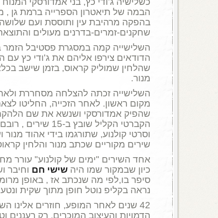
כשלישיה ג'ודי כץ, בני אמדורסקי המנוח וי
הבמה של תיאטרון הספרייה ברמת גן , מי
בהפקה מרהיבת עין ותוססת ועם שלושה
שחקנים-זמרים-בדרנים מעולים והתוצאה 
הדודאים צירפו אליהם את ג'ודי כץ עם הש
שהלחין שמוליק קראוס, בזמן שישב בכלא
מנור.
השלישייה זכתה להצלחה מסחררת ולאה
מקום ראשון. לאחר הזכייה, החליטו לצ
שהפיק אמדורסקי ושנשא את שם הלהקה
הקברטי הקליל שובץ ב-15
וסרטי קולנוע, שתורגמו בידי אהוד מנור ו
שירים מקוריים שכתב מנור והלחין קראוס
אחד השירים "ימים של קולנוע" עורר מח
כיון שבמקור שמו היה
שישי חם
וחיבר וש
סיפר בו,לפי מה שנכתב אז , באופן מרומז
נראה בקליפ נוטל חופן מתוך שקית ונטען
42 שנים לאחר המופע, חוזרים אלינו הש
הדמויות והעיצוב המוכרים, רק רעננים ו