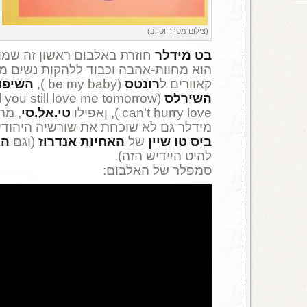
(צילום מסך: יוטיוב)
בט מידלר
הוא מחוות-אהבה וכבוד ללהקות נשים מ
קאוורים ל
רונטס
(be my baby ),
השיפו
השירלס
(will you still love me tomorrow ),
can't hurry love ), ןאפילו
טי.אל.סי
מידלר גם לא שוכחת את שורשיה היהודיי
ביס
טו שיין
של
האחיות אנדרוז
(וגם
הא
להיט היידיש הזה).
סמפלר של האלבום: