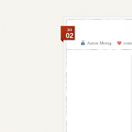
נוב
02
Aaron Morag