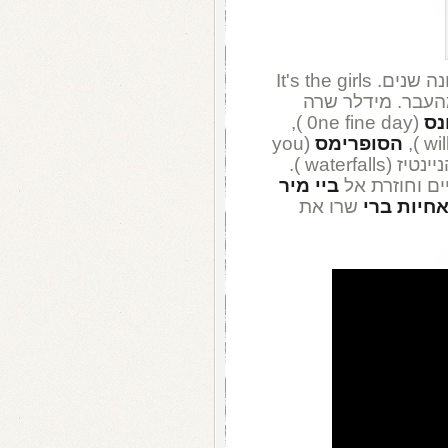
חוזרת באלבום ראשון זה שמונה שנים. It's the girls
העבר. מידלר שרה
נס
(0ne fine day ),
הסופרימס
(you
, מהניינטיז (waterfalls ).
ם וחוזרת אל
ביי מיר
חיות ברי
שרו את