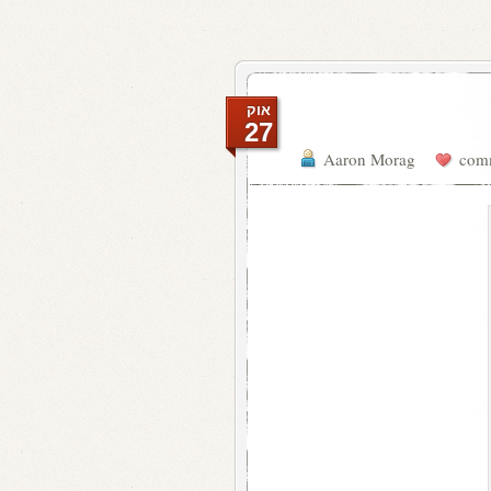
אוק
27
Aaron Morag