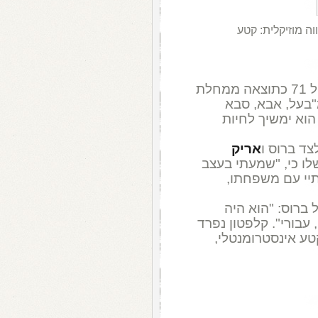
וה מוזיקלית: קטע
, שמת בשבת בגיל 71 כתוצאה ממחלת
בעל, אבא, סבא
הוא ימשיך לחיות
לצד ברוס ו
אריק
ו כי, "שמעתי בעצב
תיי עם משפחתו,
 ברוס: "הוא היה
 עבורי". קלפטון נפרד
טע אינסטרומנטלי,