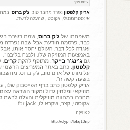
צילום מסך
אריק קלפטון
נפרד מחבר טוב,
ג'ק ברוס
, במחו
אינסטרומנטלי, אקוסטי, שהעלה לרשת.
משפחתו של
ג'ק ברוס
כבד, פרסמה הודעת אבל שבה נפרדה מ"
ואגדה לכל דבר. העולם יחסר אותו, אבל 
באמצעות המוזיקה שלו, ולנצח בליבנו".
גם
ג'ינג'ר בייקר
, מתופף להקת
קרים
, 
קלפטון
, כתב באתר המעריצים הרשמי של
על מותו של אדם טוב, ג'ק ברוס. מחשבו
בשעה קשה זו".
אריק קלפטון כתב בדף הפייסבוק שלו, על
מוזיקאי ומלחין גדול ומקור השראה עצום,
מחברו במחווה מוזיקלית והעלה לרשת ק
אקוסטי, קצר, שקרא לו, for jack .
למוזיקה
http://clyp.it/lekq13np