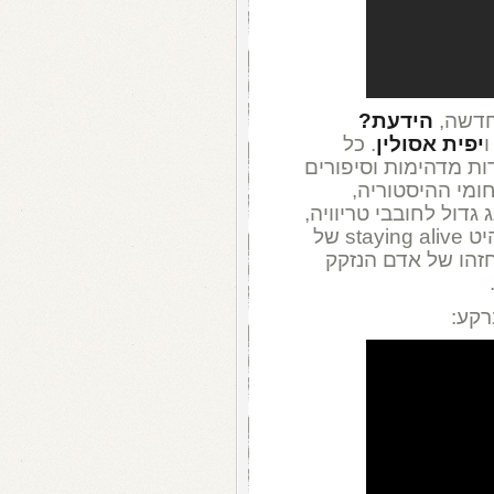
הידעת?
יפית אסולין
. כל
ות מדהימות וסיפורים
ומי ההיסטוריה,
 גדול לחובבי טריוויה,
שישמחו לדעת, בין היתר, שהמוזיקה ללהיט staying alive של
זהו של אדם הנזקק
רקע: