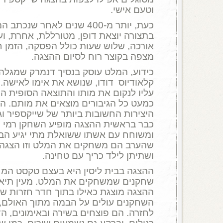
וטעם אישי.
כעת, יותר מ-400 שנים לאחר ש
בתצורה יוצאת דופן, מטורללת, אחרת, ו
אורכה, שלוש שעות כולל הפסקה, הזמן ח
מצפה בקוצר רוח לסיום ההצגה.
כידוע, המלט עוסק בנסיך דנמרק שמגלה כ
קלאודיוס דודו, שנושא את אימו לאישה. ר
עליו לנקום את מותו והתוצאה הסופית ה
כמעט כל הגיבורים מוצאים את מותם. 
היצירות החשובות ביותר של שייקספיר ו
כבר בראשית ההצגה מופיע השחקן רמי הוי
ומשוחח עם אשתו ששואלת מתי יגיע הבי
שהערב הם משחקים את המלט וזו הצגה
ושתיתן לילד כריך עם טחינה.
ההצגה בבית ליסין היא בעצם טקסט המח
שחקנים שמשחקים את המלט. מעין תיאטר
ההצגה מוצגת כאילו בתוך חדר חזרות של 
השחקנים עולים על הבמה מתוך האולם, 
לחזרה. הם פוצחים בשירה ובאימונים, הד