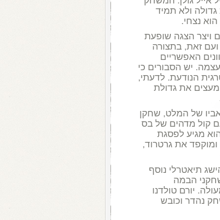
ל אייל גולן. המשחק
גדולה ולא תמיד
וא נצחי.
 ויצר הצגה שופעת
 ועם זאת, בתצורה
וונים האפשריים
עצמה. יש הסבורים כי
גית הנודעת. לדעתי,
 מעצים את גדולת
אביו של המלט, שחקן
עם קול מדהים של בס
הוא מגיע לפסגת
ומוקפד את גרטרוד,
ישג תיאטרלי נוסף
שחקני הבמה
לה. יורם טולדנו
ק נהדר וכובש