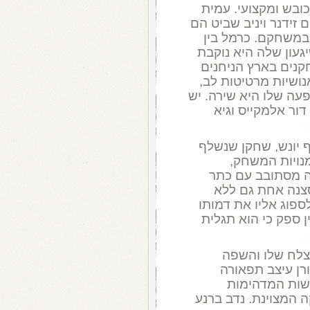
ובש ומקצועי. עמית
 זידנר ויניב שביט הם
 במשחקם. כרמל בין
עון שלה היא נוקבת
חקנים בארץ הניחנים
נושיות מרטיטות לב,
ה שלו היא שירה. יש
ור אלמקייס וגיא
 יונש, שחקן שנשלף
נויות המשחק,
 מסתובב עם כתר
סצנה אחת גם ללא
ספוג אליו את דמותו
 ספק כי הוא תגלית
צלח שלו והשפה
ורן עיצב תפאורה
שות המדהימות
ה המצוינת. נדב ברנע