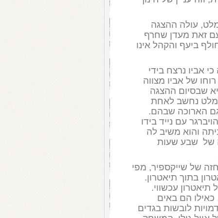
נכתב המלט, עולה ההצגה
עם זאת מעדן שחרף
ולף ביעף והקהל אינו
י אביו נרצח בידי
וחו של אביו מצווה
יא שבסיום ההצגה
המלט נחשב לאחת
גם הארוכה שבהם.
ברגר עם נייד בידו
תה והוא משיב לה
 של שבע שעות
זה של שייקספיר, מפי
ון בתוך תיאטרון.
תיאטרון עכשווי.
כאילו הם באים
מויות לובשות בגדים