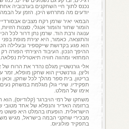
רגילים, וברקע גם נשמעים שירים, כמו ש
נכנס לתוך חיי השחקנים בערבוביה אחת 
יודעים מה מתרחש היכן. הזמן על הבמה ה
הבמאי יאיר שרמן רקח מצבים אבסורדיים
הומור שחור והומור אנגלי, סצנות הזויות,
ענוגה ורבת הוד. שרמן נתן דרור לכל הכי
והתוצאה, כאמור, היא יצירת מופת בפני 
הוא פגע בקדושת שייקספיר ובעלילה הטר
ההיפך הנכון. העיבוד היצירתי הפורה רק
המחזאי ומהווה חוויה תיאטרלית נפלאה.
אלי גורנשטיין מגלם נהדר את הרוח של 
וליצן. גורנשטיין הוא שחקן מופלא, זמר 
בריטון, בית ספר מהלך לכל שחקן, וכאן 
תפקידיו. שירי גולן מגלמת במשחק נעים 
אימו של המלט.
משחקו של רמי הויברגר (קלודיוס), הוא ה
ברזומה האדיר והנפלא של אחד מטובי 
הישראלית. הופעתו בהמלט היא פשוט מעו
מבכירי שחקני הבמה בישראל, מגיש משח
בתפקיד פולוניוס.