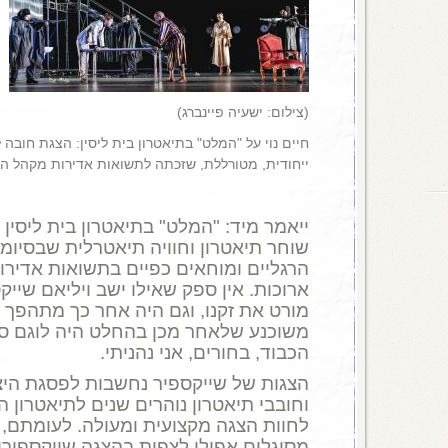
(צילום: ישעיה פיינברג)
חיים נוי על "המלט" בתיאטרון בית ליסין: הצגת חובה ל
ייחודית, מטורללת, שזכתה לתשואות אדירות מקהל הצ
ייאמר מיד: "המלט" בתיאטרון בית ליסין
שוחר תיאטרון וחוויה תיאטרלית שבסיומ
הרגליים ומוחאים כפיים בתשואות אדירו
ארוכות. אין ספק שאילו ישב ויליאם שיי
מורט את זקנו, וגם היה אחר כך מתהפך ב
משוכנע שלאחר מכן בהחלט היה לוגם ספ
הכבוד, בחורים, אני נהניתי.
הצגות של שייקספיר נחשבות לפסגת היצ
וחובבי תיאטרון נוהרים שנים לתיאטרון הש
לחוות הצגה מקצועית ומעולה. לעומתם, 
מסוגלים אפילו לצפות בהצגה שייקספירית,