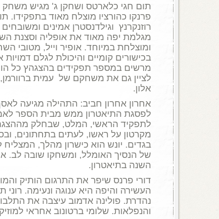
תום חגי כלארטס ושחקן ג' מגיש משחק כ
פרנקו כהורציו מוצלח מאוד בתפקידו. תום
רוזנקרנץ וגילדנסטרן אמינים ומשובחים
מגלמת יפה מאוד את אופליה וסצנת השיג
ומוצלחת במיוחד. אופיר וייל, מטובי הש
בכישורים קומיים והיכולת לגלם דמויות א
מרשים במספר תפקידים בהצגהץ כל הופע
לציין גם את משחקם של עמית ברוורמן, ד
אלון.
אחרון אחרון חביב: התהילה מגיעה לאסף
לפסגת התיאטרון ממש מבית הספר לאמ
לתפקיד הראשי, המלט, שבחלק מההצגה
מקרטון על ראשו, לעתים בתחתונים, וב
בגדים. יונש הוא כישרון מהלך, המצליח ל
של הנסיך האומלל, ומשחקו שובה לב. אין
השנה בתיאטרון.
דורי פרנס שיפר את התרגום הותיק והמו
העשירה והיפה היא ענוגה ונעימה. רוני ת
נהדרת. פולינה אדמוב עיצבה את התלבו
והנפלאות. שלומי ברטונוב אחראי למוזיק