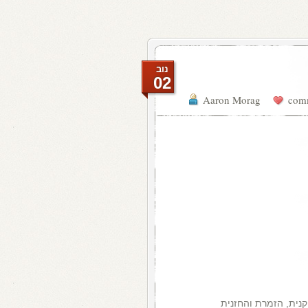
נוב
02
Aaron Morag
נית, הזמרת והחזנית