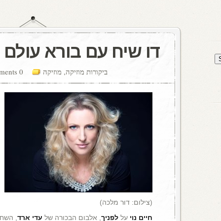
דו שיח עם בורא עולם
ביקורות מוזיקה
,
מוזיקה
0 comments
(צילום: דור מלכה)
חיים נוי
על
לפניך
, אלבום הבכורה של
עדי ארד
, השחק