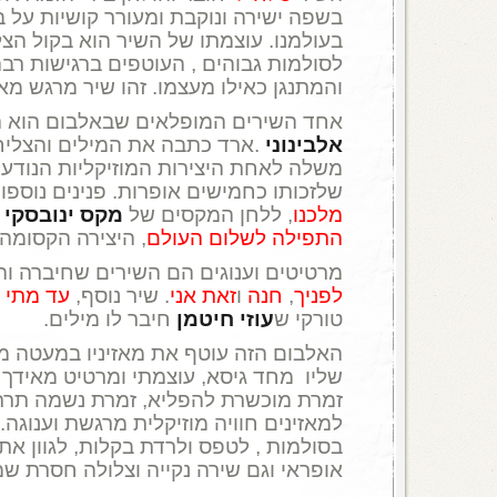
בשפה ישירה ונוקבת ומעורר קושיות על ב
בעולמנו. עוצמתו של השיר הוא בקול הצל
לסולמות גבוהים , העוטפים ברגישות רב
והמתנגן כאילו מעצמו. זהו שיר מרגש מאוד
אחד השירים המופלאים שבאלבום הוא 
אלבינוני
.ארד כתבה את המילים והצליח
משלה לאחת היצירות המוזיקליות הנודעו
שלזכותו כחמישים אופרות. פנינים נוספ
מלכנו
, ללחן המקסים של
מקס ינובסקי
ו
התפילה לשלום העולם
, היצירה הקסומה
מרטיטים וענוגים הם השירים שחיברה ו
לפניך
,
חנה
ו
זאת אני
. שיר נוסף,
עד מתי א
טורקי ש
עוזי חיטמן
חיבר לו מילים.
האלבום הזה עוטף את מאזיניו במעטה מוז
שליו מחד גיסא, עוצמתי ומרטיט מאידך ג
זמרת מוכשרת להפליא, זמרת נשמה תרת
למאזינים חוויה מוזיקלית מרגשת וענוגה.
בסולמות , לטפס ולרדת בקלות, לגוון את 
אופראי וגם שירה נקייה וצלולה חסרת ש