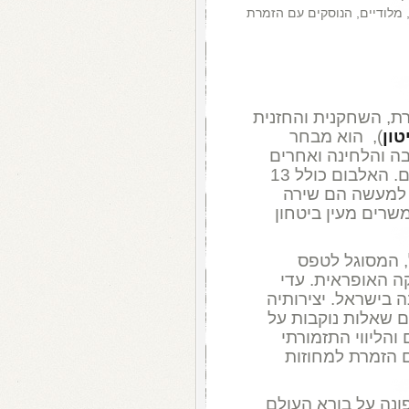
 מלודיים, הנוסקים עם הזמרת
רת, השחקנית והחזנית
טון
), הוא מבחר
ה והלחינה ואחרים
לקוחים מהמקורות או של מלחינים ידועים. האלבום כולל 13
ם למעשה הם שירה
שרים מעין ביטחון
ל, המסוגל לטפס
ה האופראית. עדי
 בישראל. יצירותיה
ם שאלות נוקבות על
והליווי התזמורתי
 הזמרת למחוזות
פונה על בורא העולם