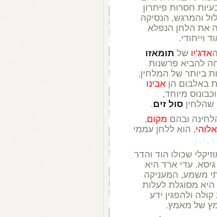
עיות חסרות פיתרון
ול והמרגש, הנסיקה
ה את הלחן הנפלא
 וייחודי.
ה
אדג'יו
של
תומאזו
ה להביא פרשנות
ת ביותר של המלחין,
ות באלבום הן
אבינו
כבונוס מיוחד,
 שהלחין
סול זים
.
הלחינה ובהם
מקום
,
לוהי
, הוא ללחן עממי
יקלי שכולו הוד והדר
יסא. עדי ארד היא
י משמע, המעניקה
 היא מסוגלת לעלות
קולה ולהפגין ידע
מץ של מאמץ.