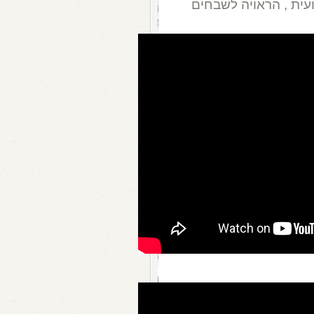
עית , הראויה לשבחים