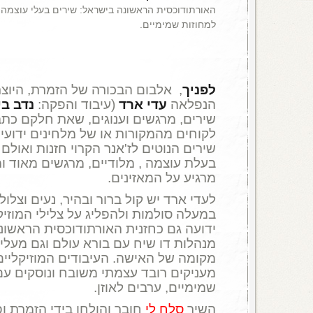
האורתודוכסית הראשונה בישראל: שירים בעלי עוצמה,
למחוזות שמימיים.
לפניך
, אלבום הבכורה של הזמרת, היוצ
הנפלאה
עדי ארד
(עיבוד והפקה:
נדב בי
שירים, מרגשים וענוגים, שאת חלקם כתב
שירים הנוטים לז'אנר הקרוי חזנות ואול
בעלת עוצמה , מלודיים, מרגשים מאוד ומ
מרגיע על המאזינים.
לעדי ארד יש קול ברור ובהיר, נעים וצלו
במעלה סולמות ולהפליג על צלילי המוזיק
ידועה גם כחזנית האורתודוכסית הראשונה
מנהלות דו שיח עם בורא עולם וגם מעלי
מקומה של האישה. העיבודים המוזיקליים 
מעניקים רובד עצמתי משובח ונוסקים עם
שמימיים, ערבים לאוזן.
השיר
סלח לי
חובר והולחן בידי הזמרת ו