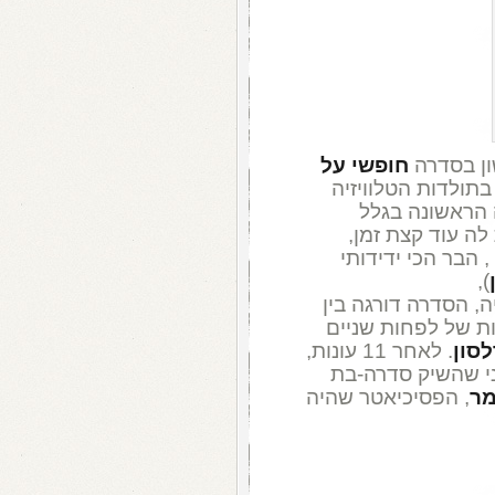
חופשי על
תולדות הטלוויזיה
 הראשונה בגלל
N החליטו לתת לה עוד קצת זמן,
ובצדק: הצופים התחילו להגיע ל-cheers , הבר הכי ידידותי
),
, הסדרה דורגה בין
ת של לפחות שניים
לסון
. לאחר 11 עונות,
פני שהשיק סדרה-בת
מר
, הפסיכיאטר שהיה