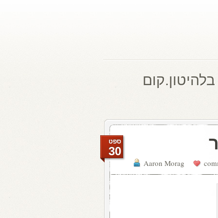
בלהיטון.קום
ר
ספט
30
Aaron Morag