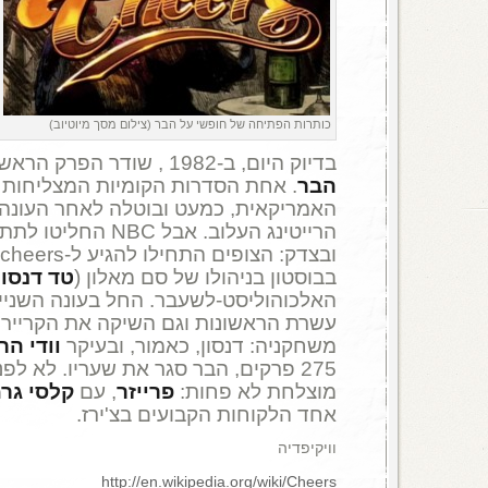
כותרות הפתיחה של חופשי על הבר (צילום מסך מיוטיוב)
בדיוק היום, ב-1982 , שודר הפרק הראשון בסדרה
הבר
. אחת הסדרות הקומיות המצליחות ב
האמריקאית, כמעט ובוטלה לאחר העונה
הרייטינג העלוב. אבל BC
בבוסטון בניהולו של סם מאלון (
טד דנסון
האלכוהוליסט-לשעבר. החל בעונה השנייה
עשרת הראשונות וגם השיקה את הקריירו
משחקניה: דנסון, כאמור, ובעיקר
וודי הר
275 פרקים, הבר סגר את שעריו. לא ל
מוצלחת לא פחות:
פרייזר
, עם
קלסי גר
אחד הלקוחות הקבועים בצ'ירז.
וויקיפדיה
http://en.wikipedia.org/wiki/Cheers