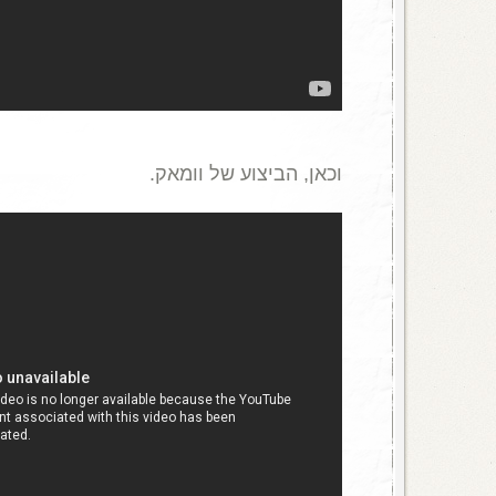
וכאן
,
הביצוע של וומאק
.