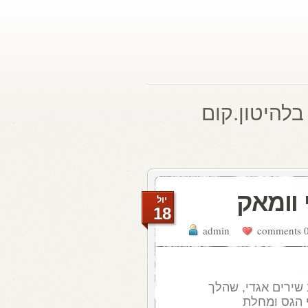
בלהיטון.קום
 וומאק
יול
18
admin
0 comme
 שירים אגדי
,
שהלך
 הגס ומחלת