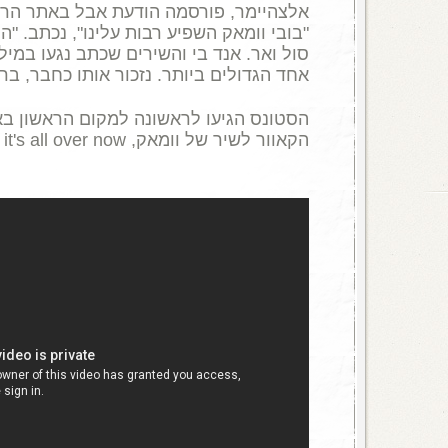
אלצהיימר
,
פורסמה הודעת אבל באתר הרש
"
בובי וומאק השפיע רבות עלינו
",
נכתב
. "
הו
סול ואר
.
אנד בי והשירים שכתב נגעו במיליו
אחד הגדולים ביותר
.
נזכור אותו כחבר
,
ברא
הסטונס הגיעו לראשונה למקום הראשון בא
הקאוור לשיר של וומאק
,
it's all over now
.