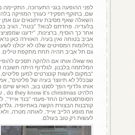
לפני ההופעה בגני התערוכה, התקיימה מס
שם, בתוקף תפקידי כעורך המוזיקה בלהי
השאלה שאף מסיבת עיתונאים עם אמן ז
בלעדיה. פחדתם לבוא? "בטח", הגיב בסר
אחר כך הוסיף, ברצינות, "ידענו שמפציצ
אביב בטוחה ואין בעיה. האווירה כאן נראי
גם תל אביב תהיה תחת מתקפת טילים.
ואז שאלו אותו אם הלהקה תסכים להופיע
המלחמה בלבנון. לגלדוף היתה תשובה ד
"במקום לעשות קונצרטים למען פליטים, 
שבכלל לא תיווצר בעיה של פליטים", אמר
אותו גלדוף הפך לסנט בוב, האיש שיזם 
הלהיט as
הסופרסטארים החד-פעמי "בנד אייד", לג
קורבנות הבצורת הקשה באתיופיה. גלדו
את מופע הלייב אייד, לאותה מטרה, ולא
לעשות רק טוב בעולם.