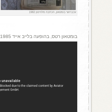
עכברושי בומטאון, הכתבה מלהיטון 1982
בומטאון רטס, בהופעה בלייב אייד 1985