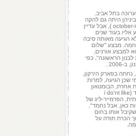
י התערוכה בתל אביב.
יניהן היתה גם להקה
אירית שכבר הוציאה שני אלבומים (boy ו-october ), אבל עדיין
אליו בעוד שנים
 לבסוף לא הגיעה מאותה סיבה
חמה. מבצע "שלום
וא למבצע אורנים,
בנון הראשונה", כפי
200 .
ות, נחתה בפארק הירקון,
 שכן הגיעה, למרות
 אחרת, הבומטאון
רטס, עם כמה להיטים, אחד גדול במיוחד (i do'nt like
 תחתית, הפרמייר-ליג של
יות כאן, אבל נחמד",
שקיבל אותו בחום
וך הכרת תודה על
מה.