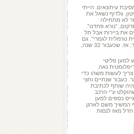
יבת עיתונאים. הייתי
טון. גלדוף נשאל את
ר לא מתחילה
קזם, "נורא פחדנו".
ים את ביירות אבל תל
ת נורמלית לגמרי". גם
בחלומות המסויטים שלנו לא יכולנו לשער, אז, שכעבור 32 שנה,
 למען פליטי
יפלומטית נאה.
צריך לעשות משהו כדי
. כעבור שנתיים וחצי
והיה שותף לכתיבת
do they know it's christm , שהוקלט ע"י הרכב
ייס כספים למען
ף המשיך משם לארגן
 חדל מאז לנסות