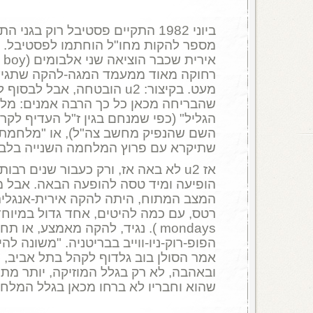
ביוני 1982 התקיים פסטיבל רוק בגנ
מספר להקות מחו"ל הוחתמו לפסטיבל. ב
רחוקה מאוד ממעמד המגה-להקה שתגיע 
מעט. בקיצור: u2 הובטחה, אבל
שהבריחה מכאן כל כך הרבה אמנים: מל
הגליל" (כפי שמנחם בגין ז"ל העדיף לקר
השם שהנפיק מחשב צה"ל), או "מלחמת ל
שתיקרא עם פרוץ המלחמה השנייה בלבנון, ב-6
אז u2 לא באה אז, ורק כעבור שנים רב
הופיעה ומיד טסה להופעה הבאה. אבל מי
המצב המתוח, היתה להקה אירית-אנגלית
mondays ). נגיד, להקה מאמצע, או
הפופ-רוק-ניו-ווייב בבריטניה. "משונה לה
אמר הסולן בוב גלדוף לקהל בתל אביב, 
ובאהבה, לא רק בגלל המוזיקה, יותר מת
שהוא וחבריו לא ברחו מכאן בגלל המלח