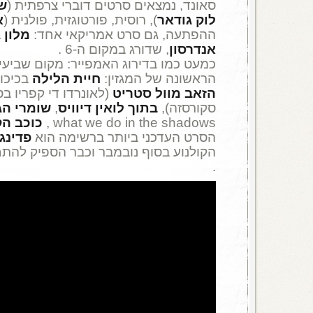
סאונד, נמצאים סרטים דוברי צרפתית (
ש
לוק גודאר
), רוסית, פורטוגזית, פולנית (
א
ההפתעה, גם סרט אמריקאי אחד:
מלון 
אנדרסון
, שדורג במקום ה-6 .
כמעט כמו בדירוג האמפייר: מקום שביעי.
הראשונה של המגזין:
חיית הלילה
בכיכוב
הזאב מוול
סטריט
(לאונרדו די קפריו ב
סקורסזה),
בתוך לואין דיוויס
,
שומרי הג
what we do in the shadows ,
כוכב הק
הסרט העדכני ביותר ברשימה הוא
פדינגט
.