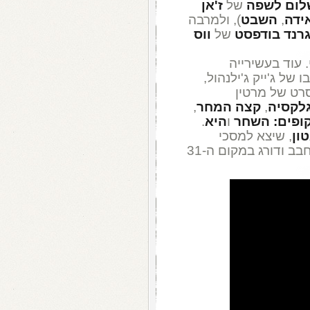
לום לשפה
של
ז'אן
ידה
,
השבט
), ולמרבה
גרנד בודפסט
של
ווס
 עוד בעשירייה
ו של ג'ייק ג'ילנהול,
סרט של מרטין
לקסיה
,
קצה המחר
,
ופים: השחר
ו
היא
.
ון
, שיצא למסכי
הקולנוע בסוף נובמבר וכבר הספיק להתחבב ודורג במקום ה-31