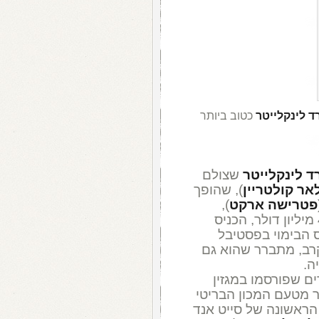
ד לינקלייטר
כטוב ביותר
ד לינקלייטר
שצולם
אר קולטריין
), שהופך
פטרישה ארקט
),
לקולג'. הסרט, שהופק בתקציב זעום, כ-4 מיליון דולר, הכניס
ה בפרס הבימוי בפסטיבל
קרב, מתברר שהוא גם
ה.
ם שפורסמו במגזין
ר מטעם המכון הבריטי
 הראשונה של סייט אנד