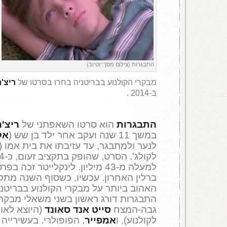
התבגרות (צילום מסך:יוטיוב)
מבקרי הקולנוע בבריטניה בחרו בסרטו של
ריצ'ר
ב-2014 .
התבגרות
הוא סרטו השאפתני של
ריצ'ר
במשך 11 שנה ועקב אחר ילד בן שש (
אל
לנער ולמתבגר, עד עזיבתו את בית אמו (
למעלה מ-43 מיליון. לינקלייטר זכ
ברלין האחרון. עכשיו, כשסוף השנה מת
האהוב ביותר על מבקרי הקולנוע בבריטני
התבגרות דורג ראשון בשני משאלי מבקרי
גבה-המצח
סייט אנד סאונד
(היוצא לאו
לקולנוע), ו
אמפייר
, הפופולרי. בעשירייה