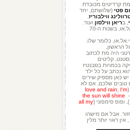
מת קרדיטים מכובדת
ם פטי
(שלושתם, יחד
רוולינג ווילבוריז
,
, ב
ריאן ווילסון
ועוד.
את הניסיון כמפיק הוא החל לצבור באי.אל.או, בשנות ה-70
אל.או, כלומר שלו.
ל הראשון,
טני היה מת לכתוב
סטנט, קליטים
קה בכמויות בסבנטיז
וא נכתב על כל ילד
יש כאן מספיק שירים
 טובים שלכם, אם לא
(
I'm
,
love and rain
-
the sun will shine
, ופופ סימפוני (
all my
זור. אבל אם מישהו
שאי (גם חוקית), לנכס לעצמו את ELO , אין ראוי יותר מלין