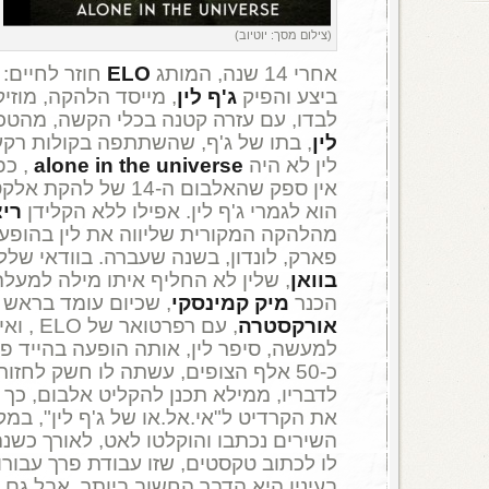
(צילום מסך: יוטיוב)
אחרי 14 שנה, המותג
ELO
חוזר לחיים:
ביצע והפיק
ג'ף לין
, מייסד הלהקה, מוזי
לבדו, עם עזרה קטנה בכלי הקשה, מהטכ
לין
, בתו של ג'ף, שהשתתפה בקולות רקע
לין לא היה
alone in the universe
, כפ
אין ספק שהאלבום ה-14 ש
הוא לגמרי ג'ף לין. אפילו ללא הקלידן
ריצ
פארק, לונדון, בשנה שעברה. בוודאי ש
בוואן
הכנר
מיק
קמינסקי
, שכיום עומד בראש
אורקסטרה
, עם רפרטואר של ELO , ואיתו הופיע גם בישראל.
למעשה, סיפר לין, אותה הופעה בהייד 
כ-50 אלף הצופים, עשתה לו חשק לחזור
לדבריו, ממילא תכנן להקליט אלבום, כך
את הקרדיט ל"אי.אל.או של ג'ף לין", במקו
השירים נכתבו והוקלטו לאט, לאורך כשנה 
לו לכתוב טקסטים, שזו עבודת פרך עבורו 
בעיניו היא הדבר החשוב ביותר. אבל גם ה