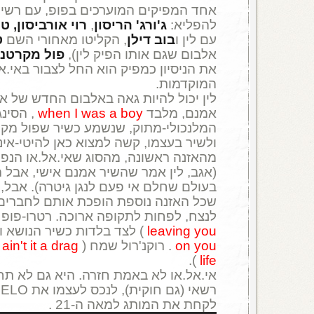
אחד המפיקים המוערכים בפופ, עם רשי
להפליא:
ג'ורג' הריסון
,
רוי אורביסון,
טו
עם לין ו
בוב דילן
, הקליטו מאחורי השם
ט
אלבום שגם אותו הפיק לין),
פול מקרטני
המוקדמות.
לין יכול להיות גאה באלבום החדש של אי.
אמנם, מלבד
when I was a boy
, הסינג
המלנכולי-מתוק, שנשמע כשיר שפול מקר
ולשיר בעצמו, קשה למצוא כאן להיטי-אינ
מהאזנה ראשונה, מהסוג שאי.אל.או הנפי
(אגב, לין אמר שהשיר אמנם אישי, אבל ה
בעולם שחלם אי פעם לנגן גיטרה). אבל, 
שכל האזנה נוספת הופכת אותם לחברים
לנצח, לפחות לתקופה ארוכה. רטרו-פופ 
leaving you
) לצד בלדות כשיר הנושא ו
on you
. רוקנ'רול שמח (
ain't it a drag
)
).
life
אי.אל.או לא באמת חזרה. היא גם לא תח
ר
לקחת את המותג למאה ה-21 .