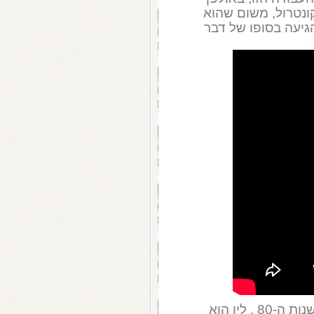
ונטרול, משום שהוא
הגיעה בסופו של דבר
אם כבר מדברים על אולפן והפקה: מאז שנות ה-80 , לין הוא