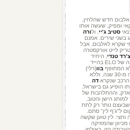
 אלבום חדש שהלחין,
קאי ומפיק, שעשה אותו
נאי
סטיב ג'יי
, ול
ורה
 בשני שירים. אמנם
י שקרא לאלבום, אבל
ל להקת אלקטריק לייט אורקסטרה
'רד טנדי
, היחיד
מהלהקה המקורית שליווה את לין בהופעה של ELO בהייד
ללא המתופף
בוו
(רלי)
, שלין לא החליף איתו מילה למעלה מ-30 שנה, וללא
 הרכב שנקרא
דה
פארק, וההתלהבות של
 למותג הישן והטוב.
 שבעצם נותר רק לתת
ם ל"ג'ף לין" סתם.
וחצי. לין טוען שקשה
מכיוון שהמוזיקה
עבודה הזו, באולפן