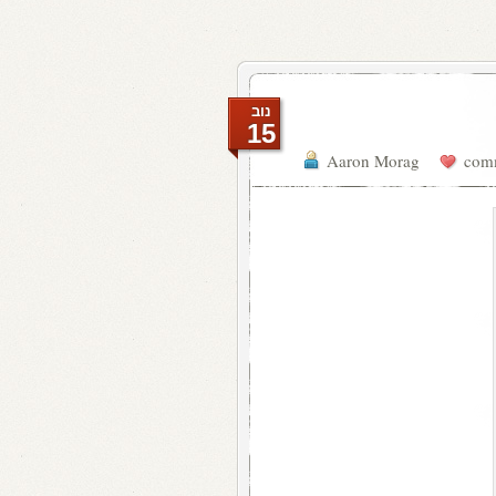
נוב
15
Aaron Morag