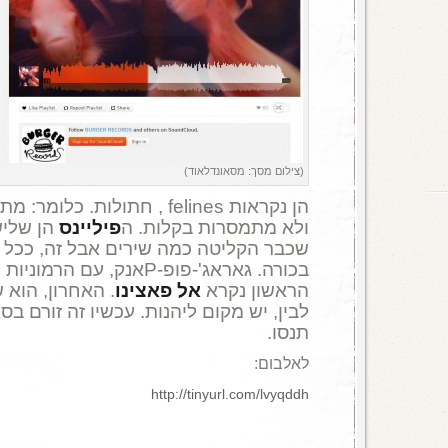
(צילום מסך: מסאונדלאוד)
הן נקראות felines , חתולות. 
ולא מתמסרות בקלות. ה
פיליינס
הן שליש
שכבר הקליטה כמה שירים אבל זה, ככל ה
בכורה. גאראג'-פופ-Pאנק, עם
הראשון נקרא
אל
פאצינו
לבין, יש מקום ליהנות. עכשיו זה זורם בס
תנסו.
לאלבום:
http://tinyurl.com/lvyqddh