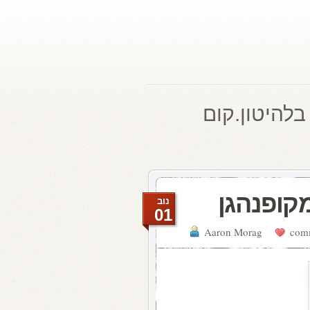
בלהיטון.קום
קופנהגן
נוב
01
Aaron Morag