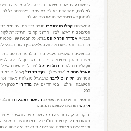
שפשוט עוצר את הנשימה. השירה של המקהלה הנושאת
למולדת, מהדהדת באולם בעוצמה שמרטיטה כל לב ומ
להמנון לא רשמי של חופש בכל העולם
המאסטרו
קרלו מונטנארו
מנצח ביד אמן על תזמורת 
הסימפונית ראשון לציון. הדינמיקה בין התזמורת לקו
הבמאי
אנדרה הלר לופס
בורא על הבמה שני עולמות מ
מרהיבה, המדגישה את הקונפליקט בין הכוח הבבלי לב
הביצועים הסולניים מעניקים חיים לדמויות הסבוכות.
מעביר תהליך פסיכולוגי מרשים, מטירוף לכניעה ולשיבה
ווקאליות נפלאות.
רחל פרנקל
(פננה) מרגשת באצילותה
פאבל פטרוב
(ישמעאל) ו
שקד סטרול
(אנה) תורמים 
המרהיב.
יוליה וסילייבה
כאביגייל מוצלחת מאוד. זכרי
המשובח. יש לציין במיוחד גם את
עודד רייך
ככהן הגד
בבלי.
התפאורה העצמתית שעיצב
רנאטו תאובלדו
והתלבוש
מרקש
תורמים לעוצמת המופע.
נבוקו בהפקה הזו היא חגיגה של מוזיקה ורגש. זו אופ
תזמורתית לבין סיפור תנ"כי רלוונטי מתמיד. המקהלה 
והביצועים המרגשים הופכים את הערב הזה לחוויה תר