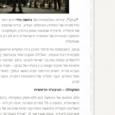
"
נבוקו
",
יצירתו האלמותית של
ג'וזפה ורדי
היא יותר 
הדרמטית של המלחין האיטלקי הנודע, יצירה שהפכה א
של איטליה, וליצירה שנטועה עמוק בזיכרון הקולקטיבי 
ההפקה הנוכחית של האופרה הישראלית היא לא רק מופ
מטלטלת.
נבוקו, המבוססת על סיפור חורבן בית המקדש הראשון 
מקראית רבת עוצמה. העלילה עוקבת אחר נבוכדנצר (נ
לירושלים ומגלה את בני ישראל לארצו. בתוך הסיפור ה
אישיות של אהבה וקנאה בין בנותיו של נבוקו – פננה וא
הנביא זכריה. השיא הדרמטי מגיע כאשר המלך, לאחר
מעל האלים, עובר תהליך של התפכחות רוחנית, המביא
לציון.
המקהלה – הגיבורה הראשית
הלב הפועם של ההפקה הוא ללא ספק המקהלה. בהפק
הישראלית, המונה כ-75 זמרים וזמרות, אינה
השליטה הקולית וההגשה המדויקת תחת שרביטו של
מעניקות ליצירה עומק שאין שני לו. "שירת העבדים"