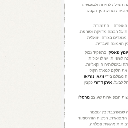
 תפילה לחירות ולגעגועים
וכיחה מדוע הפך הקטע
האופרה – התזמורת
לות על הבמה מדויקת וסוחפת.
נוגדים בצורה ויזואלית
ין האמונה העברית.
יונוץ פאסקו
בתפקיד נבוקו
 לשפיות. יש לו יכולות
 וביכולותיה הווקאליות.
את חלקם למארג הקולי
ה מגולם בידי
וזגאן נזריאו
ול לבעל,
איתן דרורי
כקצין
ות המפוארות שעיצב
מרסלו
רה שמערבבת בין עוצמה
המפוארת, הניצוח הווירטואוזי
בותית מרגשת ונפלאה.