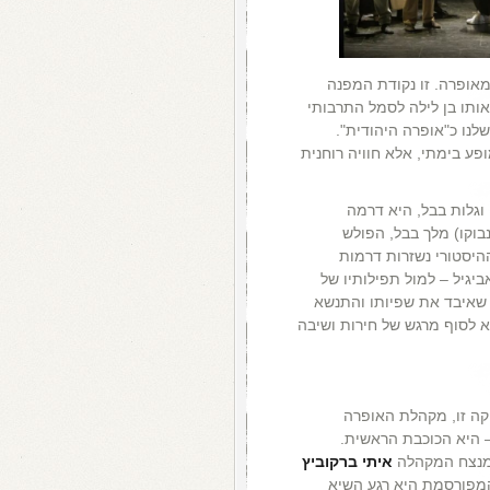
מאופרה. זו נקודת המפנה
ותו בן לילה לסמל התרבותי
שלנו כ"אופרה היהודית".
ע בימתי, אלא חוויה רוחנית
וגלות בבל, היא דרמה
בוקו) מלך בבל, הפולש
היסטורי נשזרות דרמות
ביגיל – למול תפילותיו של
 שאיבד את שפיותו והתנשא
 לסוף מרגש של חירות ושיבה
ה זו, מקהלת האופרה
 רק ליווי – היא הכוכבת הראשית.
 מנצח המקהלה
איתי ברקוביץ
 המפורסמת היא רגע השיא