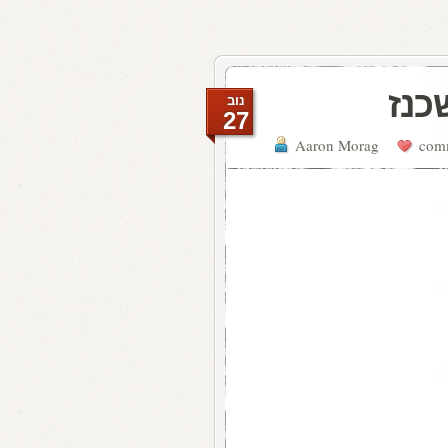
כנז
נוב
27
Aaron Morag