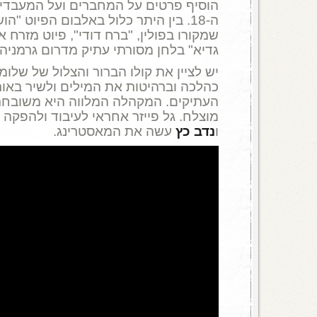
הוסיף פרטים על המחברים ועל המעבדי
ה-18. בין היתר כלול באלבום הפיוט "ה
שמקורו בפולין, "ברח דודי", פיוט מזרח א
גדיא" בלחן מסורתי עתיק מדרום גרמניה, "
יש לציין את קולו הברור והצלול של שלומ
כהלכה וברהיטות את המילים ולשיר באו
העתיקים. המקהלה המלווה היא משובחת 
מוצלח. גל פייזר אחראי לעיבוד ולהפקה
ו
נדב כץ
עשה את המאסטרינג.