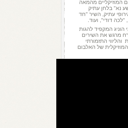
ם המוזיקליים מהמאה
ושע נא" בלחן עתיק
ירופי עתיק, השיר "חד
לכה דודי", ועוד.
י הוניג המקפיד להגות
רח מרגש את השירים
והליווי התזמורתי
 המוזיקלית של האלבום