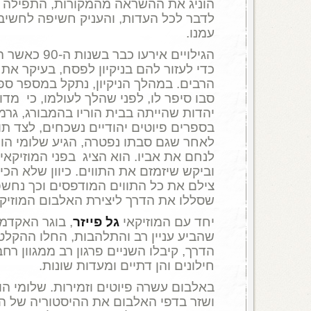
הוניג את ההשראה מהמקורות, התפילה והנ
לדבר לכל העדות, והעניק חשיפה לחשיב
עמנו.
הגילויים אירעו כ
כדי לעזור להם בניקיון לפסח, בעיקר א
הרבים. במהלך הניקיון, נתקל במספר ספר
סבו סיפר לו, לפני שהלך לעולמו, כי מד
יהדות שהייתה בבית הוריו בהמבורג, גרמנ
בספרים פיוטים יהודיים נשכחים, לצד תווי
לאחר שגם סבתו נפטרה, הגיע שלומי הוני
לנחם את אביו. הוא הציג בפני המוזיקא
וביקש שיזמזם את התווים. כיוון שלא הכיר
צילם את כל התווים המודפסים וכך נחשפו
שסללו את הדרך ליצירת האלבום המוזיק
יחד עם המוזיקאי
גל פייזר
, בוגר האקדמי
שהביע עניין רב והתלהבות, החלו ההקלט
הדרך, קיבלו השניים פרגון רב ממגוון רח
חילונים והן דתיים ומעדות שונות.
באלבום עשרה פיוטים וזמירות. שלומי הו
ושזר בדפי האלבום את ההיסטוריה של ה