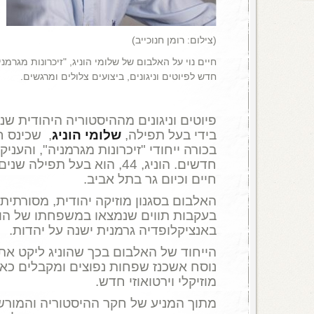
(צילום: רומן חנוכייב)
חיים נוי על האלבום של שלומי הוניג, "זיכרונות מגרמניה
חדש לפיוטים וניגונים, ביצועים צלולים ומרגשים.
פיוטים וניגונים מההיסטוריה היהודית שנ
בידי בעל תפילה,
שלומי הוניג
, שכינס 
בכורה ייחודי "זיכרונות מגרמניה", והעני
חדשים. הוניג, 44, הוא בעל תפי
חיים וכיום גר בתל אביב.
האלבום בסגנון מוזיקה יהודית, מסורתית,
בעקבות תווים שנמצאו במשפחתו של הונ
באנציקלופדיה גרמנית ישנה על יהדות.
הייחוד של האלבום בכך שהוניג ליקט את ה
נוסח אשכנז שפחות נפוצים ומקבלים כאן
מוזיקלי וירטואוזי חדש.
מתוך המניע של חקר ההיסטוריה והמור