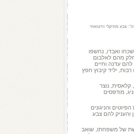
": צבע מוזיקלי וירטואוזי
שכחו ואבדו, נחשפו
חלק מהם לאלבום
ק להם עדנה וחיים
לה שנים רבות, יליד קיבוץ חפץ
 קלאסית, נוצר
יג, מודפסים
פיוטים והניגונים
 והעניק להם צבע
שת של משפחתו, שואב