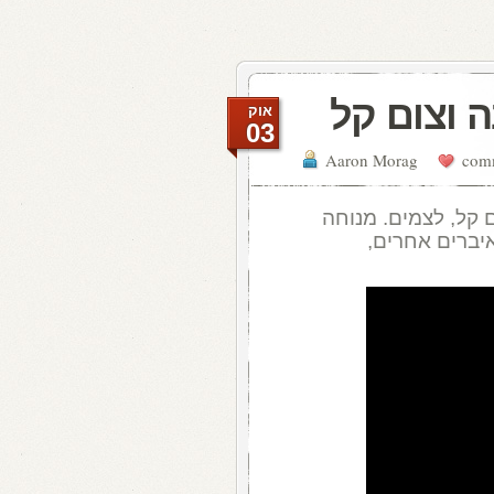
 וצום קל
אוק
03
Aaron Morag
ם קל, לצמים. מנוחה
יברים אחרים,