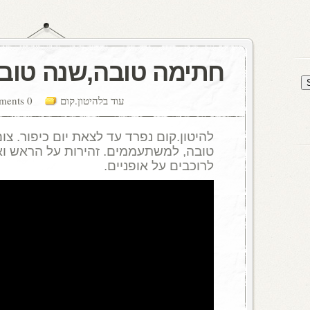
חתימה טובה,שנה טובה
עוד בלהיטון.קום
0 comments
להיטון.קום נפרד עד לצאת יום כיפור. צו
טובה, למשתעממים. זהירות על הראש וא
לרוכבים על אופניים.