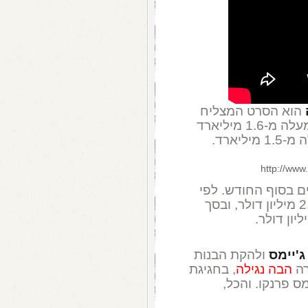
הוא הסרט המצליח
ביותר ב-2015 עד כה, לאחר שהרוויח למעלה מ-1.6 מיליארד
, עם למעלה מ-1.5 מיליארד.
http://www
ם בסוף החודש. לפי
הערכה, כל אחת מההופעות מכניסה 2.93 מיליון דולר, ובסך
ג'יימס
ולהקת הבנות
רה
הבה נגילה
, בחגיגת
ס פרנקו. והכל,