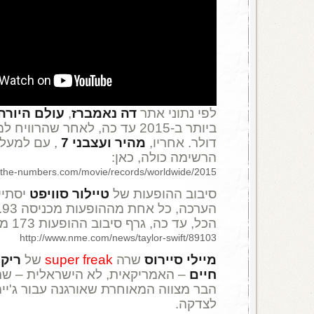
לפי נתוני אתר
דה נאמברז
,
עולם היורה
דולר. אחריו,
מהיר ועצבני 7
הרשימה כולה, כאן:
.the-numbers.com/movie/records/worldwide/2015
סיבוב ההופעות של
טיילור סוויפט
יסתיי
הכל, עד כה, גרף סיבוב ההופעות 173 מיליון דולר.
http://www.nme.com/news/taylor-swift/89103
מיילי סיירוס
שרה
super freak
של
ריק 
חיים
– האמריקאית, לא הישראלית – ש
הבר מצווה המאוחרת שאורגנה עבור ג'יימ
לצדקה.