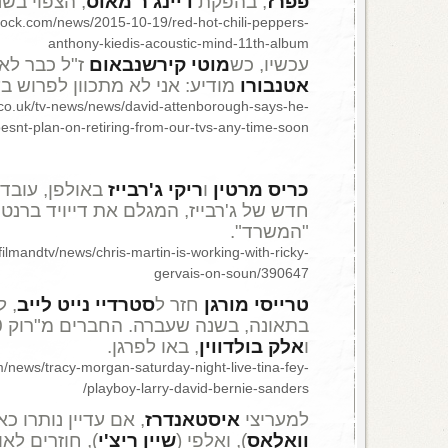
פפרז
, בהפקת
דיינג'ר מאוס
, הצפוי בש
mrock.com/news/2015-10-19/red-hot-chili-peppers-
anthony-kiedis-acoustic-mind-11th-album
עכשיו, כש
מוטי קירשנבאום
ז"ל כבר לא
אטנבורו
מודיע: אני לא מתכוון לפרוש ב
.co.uk/tv-news/news/david-attenborough-says-he-
esnt-plan-on-retiring-from-our-tvs-any-time-soon
כריס מרטין
ו
ריקי ג'רבייז
באולפן, עובד
חדש של ג'רבייז, המגלם את דייויד ברנ
"המשרד".
ilmandtv/news/chris-martin-is-working-with-ricky-
gervais-on-soun/390647
טרייסי מורגן
חזר ל
סטרדיי נייט לייב
, 
בתאונה, בשנה שעברה. החברים מ"רוק 30 ", ביניהם
ו
אלק בולדווין
, באו לפרגן.
/news/tracy-morgan-saturday-night-live-tina-fey-
playboy-larry-david-bernie-sanders/
למעריצי
איסטאנדרז
, אם עדיין נותרו כא
וואלאס
), ואלפי (
שיין ריצ'י
), חוזרים לא