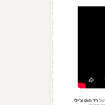
של
רד הוט צ'ילי