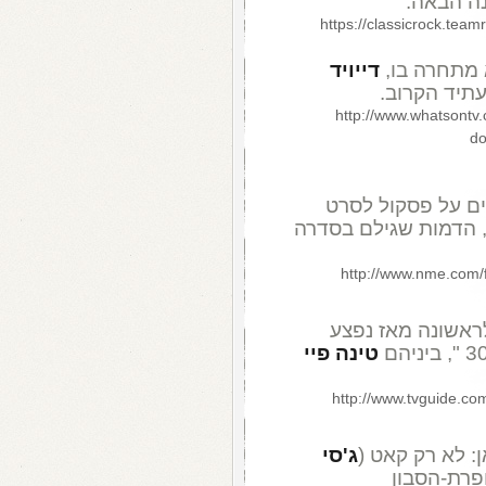
נה הבאה.
https://classicrock.tea
 מתחרה בו,
דייויד
עתיד הקרוב.
http://www.whatsontv
do
ים על פסקול לסרט
ט, הדמות שגילם בסדרה
http://www.nme.com/f
לראשונה מאז נפצע
טינה פיי
http://www.tvguide.com
ן: לא רק קאט (
ג'סי
ופרת-הסבון