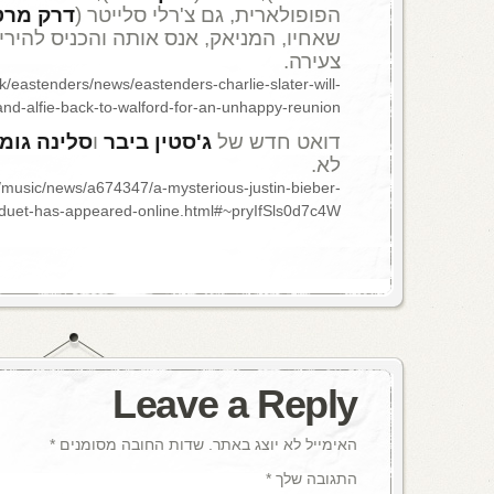
הפופולארית, גם צ'רלי סלייטר (
דרק מרט
שאחיו, המניאק, אנס אותה והכניס להיריו
צעירה.
k/eastenders/news/eastenders-charlie-slater-will-
-and-alfie-back-to-walford-for-an-unhappy-reunion
דואט חדש של
ג'סטין ביבר
ו
סלינה גומז
לא.
k/music/news/a674347/a-mysterious-justin-bieber-
duet-has-appeared-online.html#~pryIfSls0d7c4W
Leave a Reply
האימייל לא יוצג באתר.
שדות החובה מסומנים
*
התגובה שלך
*